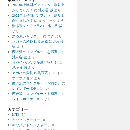
2022年上半期パンフレット刷り上
がりました！
に
池ヶ谷 誠
より
2022年上半期パンフレット刷り上
がりました！
に
まっちゃん
より
滑る系シャワクラ♪
に
池ヶ谷 誠
より
滑る系シャワクラ♪
に
つぎ
より
メガネの愛眼 in 奥武蔵
に
池ヶ谷
誠
より
西丹沢のロングルートを満喫。
に
池ヶ谷 誠
より
サバイバルな奥多摩沢登り！
に
池ヶ谷 誠
より
メガネの愛眼 in 奥武蔵
に
レイン
ボーポチョン
より
西丹沢のロングルートを満喫。
に
レインボーポチョン
より
西丹沢のロングルートを満喫。
に
レインボーポチョン
より
カテゴリー
MTB
(59)
キックスケーター
(3)
キッズアドベンチャー
(101)