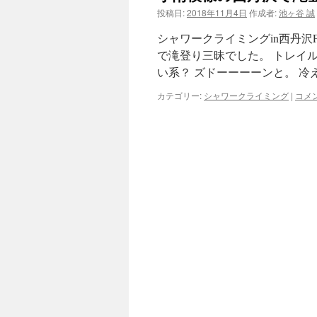
投稿日:
2018年11月4日
作成者:
池ヶ谷 誠
ツ
シャワークライミングin西丹
へ
で滝登り三昧でした。 トレイル
い系？ ズドーーーーンと。 冷え
ス
カテゴリー:
シャワークライミング
|
コメ
キ
ッ
プ