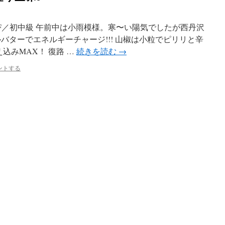
沢F／初中級 午前中は小雨模様。寒〜い陽気でしたが西丹沢
バターでエネルギーチャージ!!! 山椒は小粒でピリリと辛
込みMAX！ 復路 …
続きを読む
→
ントする