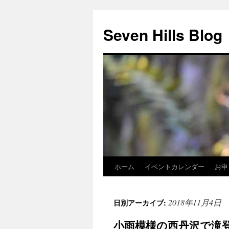
Seven Hills Blog
ホーム
イベントカレンダー
お申
コ
ン
2018年11月4日
日別アーカイブ:
テ
小雨模様の西丹沢で滝
ン