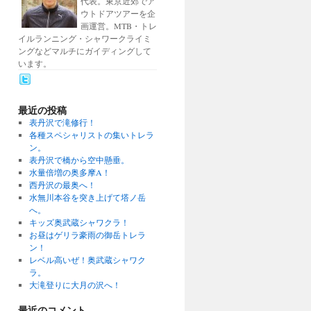
代表。東京近郊でア
ウトドアツアーを企
画運営。MTB・トレ
イルランニング・シャワークライミ
ングなどマルチにガイディングして
います。
最近の投稿
表丹沢で滝修行！
各種スペシャリストの集いトレラ
ン。
表丹沢で橋から空中懸垂。
水量倍増の奥多摩A！
西丹沢の最奥へ！
水無川本谷を突き上げて塔ノ岳
へ。
キッズ奥武蔵シャワクラ！
お昼はゲリラ豪雨の御岳トレラ
ン！
レベル高いぜ！奥武蔵シャワク
ラ。
大滝登りに大月の沢へ！
最近のコメント