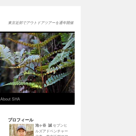
東京近郊でアウトドアツアーを通年開催
About SHA
プロフィール
池ヶ谷 誠
セブンヒ
ルズアドベンチャー