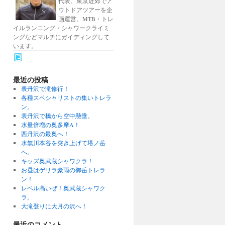
代表。東京近郊でア
ウトドアツアーを企
画運営。MTB・トレ
イルランニング・シャワークライミ
ングなどマルチにガイディングして
います。
最近の投稿
表丹沢で滝修行！
各種スペシャリストの集いトレラ
ン。
表丹沢で橋から空中懸垂。
水量倍増の奥多摩A！
西丹沢の最奥へ！
水無川本谷を突き上げて塔ノ岳
へ。
キッズ奥武蔵シャワクラ！
お昼はゲリラ豪雨の御岳トレラ
ン！
レベル高いぜ！奥武蔵シャワク
ラ。
大滝登りに大月の沢へ！
最近のコメント