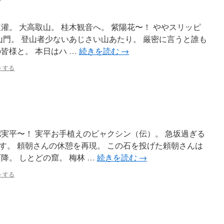
灌。 大高取山。 桂木観音へ。 紫陽花〜！ ややスリッピ
山門。 登山者少ないあじさい山あたり。 厳密に言うと誰も
皆様と。 本日はハ …
続きを読む
→
トする
肥実平〜！ 実平お手植えのビャクシン（伝）。 急坂過ぎる
す。 頼朝さんの休憩を再現。 この石を投げた頼朝さんは
降。 しとどの窟。 梅林 …
続きを読む
→
トする
。