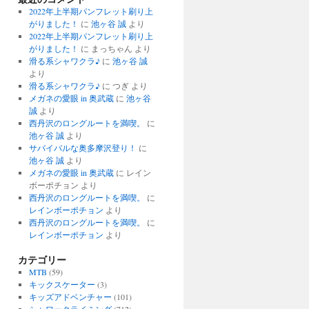
2022年上半期パンフレット刷り上
がりました！
に
池ヶ谷 誠
より
2022年上半期パンフレット刷り上
がりました！
に
まっちゃん
より
滑る系シャワクラ♪
に
池ヶ谷 誠
より
滑る系シャワクラ♪
に
つぎ
より
メガネの愛眼 in 奥武蔵
に
池ヶ谷
誠
より
西丹沢のロングルートを満喫。
に
池ヶ谷 誠
より
サバイバルな奥多摩沢登り！
に
池ヶ谷 誠
より
メガネの愛眼 in 奥武蔵
に
レイン
ボーポチョン
より
西丹沢のロングルートを満喫。
に
レインボーポチョン
より
西丹沢のロングルートを満喫。
に
レインボーポチョン
より
カテゴリー
MTB
(59)
キックスケーター
(3)
キッズアドベンチャー
(101)