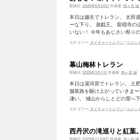
投稿日:
2026年6月20日
作成者:
池ヶ谷 誠
ツ
本日は越生でトレラン。 太田道
へ
ーな下り。 遊戯王。 龍穏寺の
いない！ 今年もあじさい祭りの
ス
カテゴリー:
ネイチャートレラン
|
コメン
キ
ッ
幕山梅林トレラン
プ
投稿日:
2026年3月1日
作成者:
池ヶ谷 誠
本日は湯河原でトレラン。 土
舗装路を駆け上がっていきま〜
凄い。 城山からしとどの窟へ下
カテゴリー:
ネイチャートレラン
|
コメン
西丹沢の滝巡りと紅葉
投稿日:
2025年11月8日
作成者:
池ヶ谷 誠