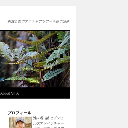
東京近郊でアウトドアツアーを通年開催
About SHA
プロフィール
池ヶ谷 誠
セブンヒ
ルズアドベンチャー