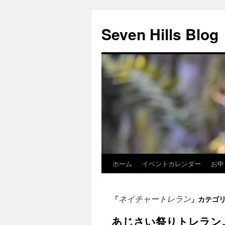
Seven Hills Blog
ホーム
イベントカレンダー
お申
コ
ン
ネイチャートレラン
「
」カテゴ
テ
あじさい祭りトレラン
ン