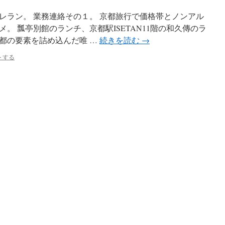
レラン。 業務連絡その１。 京都旅行で価格帯とノンアル
。 瓢亭別館のランチ、京都駅ISETAN11階の和久傳のラ
都の要素を詰め込んだ唯 …
続きを読む
→
トする