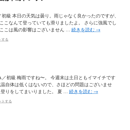
H／初級 本日の天気は曇り。雨じゃなく良かったのですが、
ここなんて登っていても滑りましたよ。 さらに強風でし
ここは風の影響はございません …
続きを読む
→
トする
！
A／初級 梅雨ですね〜。 今週末は土日ともイマイチです
気温自体は低くはないので、さほどの問題はございませ
登りをしてまいりました。 夏 …
続きを読む
→
ントする