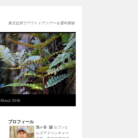
東京近郊でアウトドアツアーを通年開催
About SHA
プロフィール
池ヶ谷 誠
セブンヒ
ルズアドベンチャー