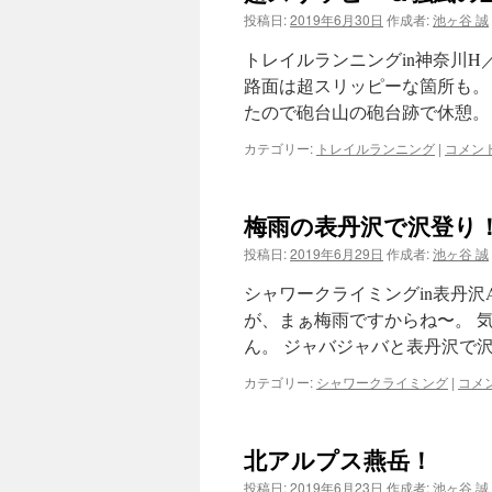
投稿日:
2019年6月30日
作成者:
池ヶ谷 誠
ツ
トレイルランニングin神奈川
へ
路面は超スリッピーな箇所も。
たので砲台山の砲台跡で休憩。
ス
カテゴリー:
トレイルランニング
|
コメン
キ
ッ
梅雨の表丹沢で沢登り
プ
投稿日:
2019年6月29日
作成者:
池ヶ谷 誠
シャワークライミングin表丹沢
が、まぁ梅雨ですからね〜。 
ん。 ジャバジャバと表丹沢で沢
カテゴリー:
シャワークライミング
|
コメ
北アルプス燕岳！
投稿日:
2019年6月23日
作成者:
池ヶ谷 誠