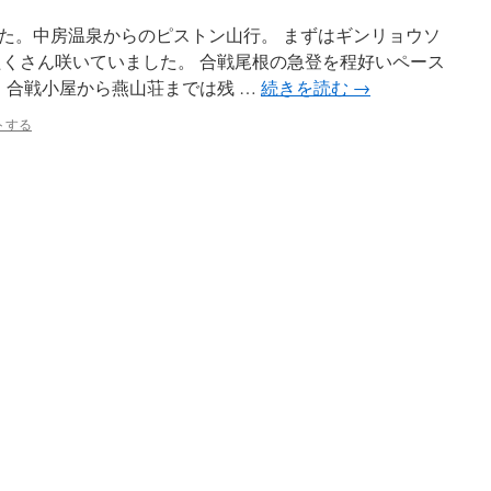
た。中房温泉からのピストン山行。 まずはギンリョウソ
たくさん咲いていました。 合戦尾根の急登を程好いペース
 合戦小屋から燕山荘までは残 …
続きを読む
→
トする