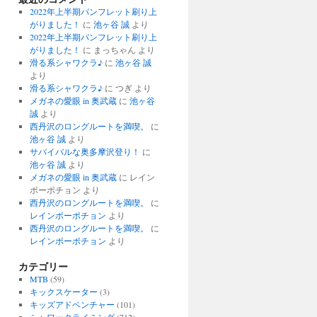
2022年上半期パンフレット刷り上
がりました！
に
池ヶ谷 誠
より
2022年上半期パンフレット刷り上
がりました！
に
まっちゃん
より
滑る系シャワクラ♪
に
池ヶ谷 誠
より
滑る系シャワクラ♪
に
つぎ
より
メガネの愛眼 in 奥武蔵
に
池ヶ谷
誠
より
西丹沢のロングルートを満喫。
に
池ヶ谷 誠
より
サバイバルな奥多摩沢登り！
に
池ヶ谷 誠
より
メガネの愛眼 in 奥武蔵
に
レイン
ボーポチョン
より
西丹沢のロングルートを満喫。
に
レインボーポチョン
より
西丹沢のロングルートを満喫。
に
レインボーポチョン
より
カテゴリー
MTB
(59)
キックスケーター
(3)
キッズアドベンチャー
(101)