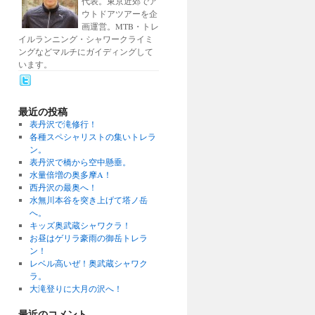
代表。東京近郊でア
ウトドアツアーを企
画運営。MTB・トレ
イルランニング・シャワークライミ
ングなどマルチにガイディングして
います。
最近の投稿
表丹沢で滝修行！
各種スペシャリストの集いトレラ
ン。
表丹沢で橋から空中懸垂。
水量倍増の奥多摩A！
西丹沢の最奥へ！
水無川本谷を突き上げて塔ノ岳
へ。
キッズ奥武蔵シャワクラ！
お昼はゲリラ豪雨の御岳トレラ
ン！
レベル高いぜ！奥武蔵シャワク
ラ。
大滝登りに大月の沢へ！
最近のコメント