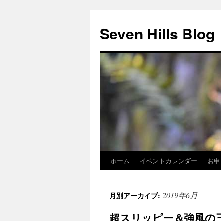
Seven Hills Blog
ホーム
イベントカレンダー
お申
コ
ン
2019年6月
月別アーカイブ:
テ
超スリッピー＆強風の
ン