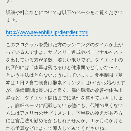
す。
詳細や料金などについては以下のページをご覧ください
ませ。
http://www.sevenhills.jp/diet/diet.html
このプログラムを受けた方のランニングのタイムが上が
っているんですよ。サブスリー達成やパーソナルベスト
を出している方が多数。嬉しい限りです。ダイエットの
内容的には「体重は落ちるけど健康面でどうかな〜？」
という手法はとらないようにしています。食事制限（基
本は１日２食で朝食は酵素ドリンク）は6/1から始めます
が、準備期間は長いほど良く、腸内環境の改善や体温上
昇など、ダイエット開始までに条件を整えていきましょ
う。詳細ページに記載している他にも、代謝の良くない
方にはアメリカのサプリメント、下半身の冷えがある方
には官足法を勧めるかもしれませんが、１ヶ月にかけら
れる予算などによって導入してみてくださいね。