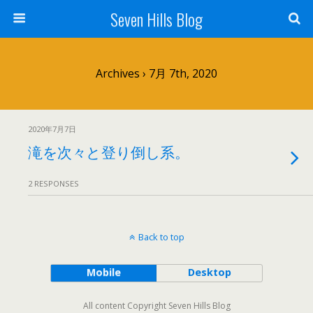
Seven Hills Blog
Archives › 7月 7th, 2020
2020年7月7日
滝を次々と登り倒し系。
2 RESPONSES
Back to top
Mobile
Desktop
All content Copyright Seven Hills Blog