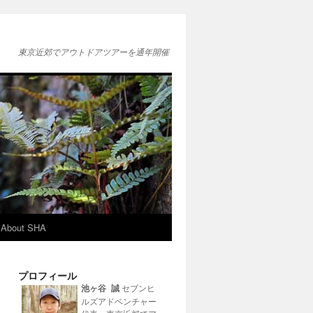
東京近郊でアウトドアツアーを通年開催
About SHA
プロフィール
池ヶ谷 誠
セブンヒ
ルズアドベンチャー