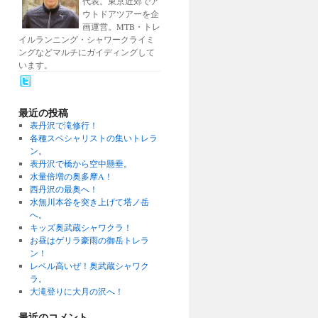
代表。東京近郊でア
ウトドアツアーを企
画運営。MTB・トレ
イルランニング・シャワークライミ
ングなどマルチにガイディングして
います。
最近の投稿
表丹沢で滝修行！
各種スペシャリストの集いトレラ
ン。
表丹沢で橋から空中懸垂。
水量倍増の奥多摩A！
西丹沢の最奥へ！
水無川本谷を突き上げて塔ノ岳
へ。
キッズ奥武蔵シャワクラ！
お昼はゲリラ豪雨の御岳トレラ
ン！
レベル高いぜ！奥武蔵シャワク
ラ。
大滝登りに大月の沢へ！
最近のコメント