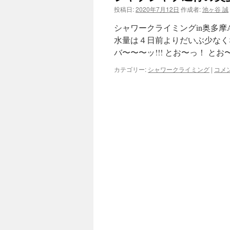
投稿日:
2020年7月12日
作成者:
池ヶ谷 誠
ツ
シャワークライミングin奥多摩
へ
水量は４日前よりだいぶ少なく
バ〜〜〜ッ!!! とお〜っ！ と
ス
カテゴリー:
シャワークライミング
|
コメ
キ
ッ
プ