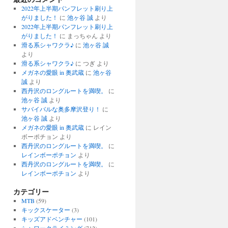
2022年上半期パンフレット刷り上
がりました！
に
池ヶ谷 誠
より
2022年上半期パンフレット刷り上
がりました！
に
まっちゃん
より
滑る系シャワクラ♪
に
池ヶ谷 誠
より
滑る系シャワクラ♪
に
つぎ
より
メガネの愛眼 in 奥武蔵
に
池ヶ谷
誠
より
西丹沢のロングルートを満喫。
に
池ヶ谷 誠
より
サバイバルな奥多摩沢登り！
に
池ヶ谷 誠
より
メガネの愛眼 in 奥武蔵
に
レイン
ボーポチョン
より
西丹沢のロングルートを満喫。
に
レインボーポチョン
より
西丹沢のロングルートを満喫。
に
レインボーポチョン
より
カテゴリー
MTB
(59)
キックスケーター
(3)
キッズアドベンチャー
(101)