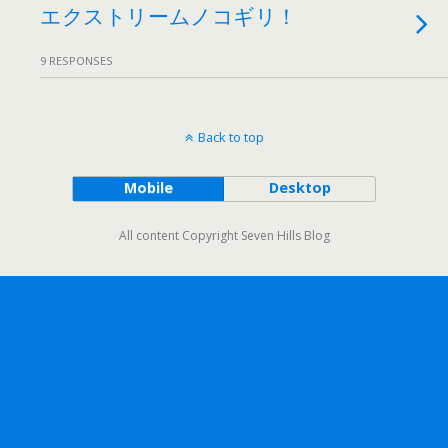
エクストリームノコギリ！
9 RESPONSES
Back to top
Mobile
Desktop
All content Copyright Seven Hills Blog