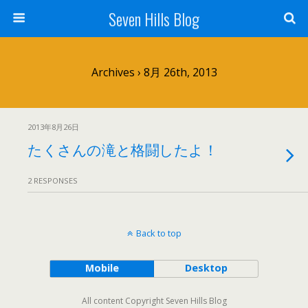
Seven Hills Blog
Archives › 8月 26th, 2013
2013年8月26日
たくさんの滝と格闘したよ！
2 RESPONSES
Back to top
Mobile
Desktop
All content Copyright Seven Hills Blog