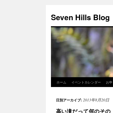
Seven Hills Blog
ホーム
イベントカレンダー
お申
コ
ン
2013年8月20日
日別アーカイブ:
テ
高い滝だって何のその
ン