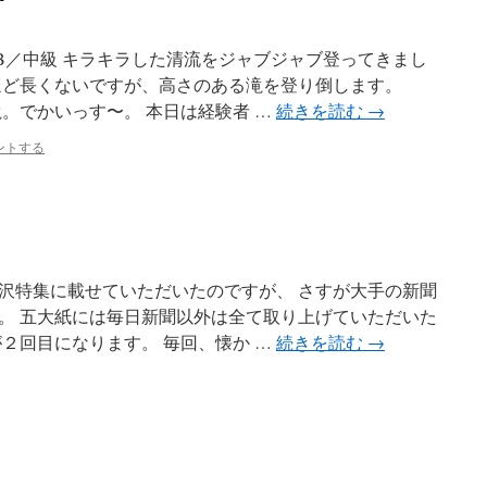
沢B／中級 キラキラした清流をジャブジャブ登ってきまし
ほど長くないですが、高さのある滝を登り倒します。
。でかいっす〜。 本日は経験者 …
続きを読む
→
ントする
沢特集に載せていただいたのですが、 さすが大手の新聞
。 五大紙には毎日新聞以外は全て取り上げていただいた
２回目になります。 毎回、懐か …
続きを読む
→