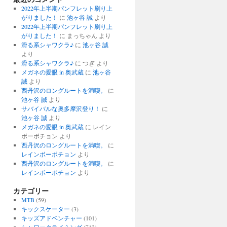
2022年上半期パンフレット刷り上
がりました！
に
池ヶ谷 誠
より
2022年上半期パンフレット刷り上
がりました！
に
まっちゃん
より
滑る系シャワクラ♪
に
池ヶ谷 誠
より
滑る系シャワクラ♪
に
つぎ
より
メガネの愛眼 in 奥武蔵
に
池ヶ谷
誠
より
西丹沢のロングルートを満喫。
に
池ヶ谷 誠
より
サバイバルな奥多摩沢登り！
に
池ヶ谷 誠
より
メガネの愛眼 in 奥武蔵
に
レイン
ボーポチョン
より
西丹沢のロングルートを満喫。
に
レインボーポチョン
より
西丹沢のロングルートを満喫。
に
レインボーポチョン
より
カテゴリー
MTB
(59)
キックスケーター
(3)
キッズアドベンチャー
(101)