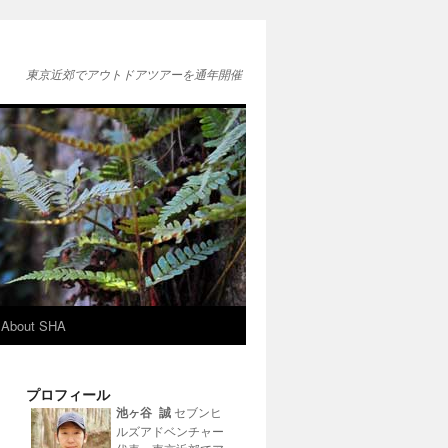
東京近郊でアウトドアツアーを通年開催
About SHA
プロフィール
池ヶ谷 誠
セブンヒ
ルズアドベンチャー