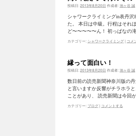
投稿日:
2013年8月20日
作成者:
池ヶ谷 誠
ツ
シャワークライミングin表丹
へ
た。 本日は中級。行程はそれ
ど〜〜〜〜〜ん！ 初っぱなの滝
ス
カテゴリー:
シャワークライミング
|
コメ
キ
ッ
縁って面白い！
プ
投稿日:
2013年8月20日
作成者:
池ヶ谷 誠
数日前の読売新聞神奈川版の丹
と言いますか反響がチラホラと
ことがあり、 読売新聞は今回が
カテゴリー:
ブログ
|
コメントする