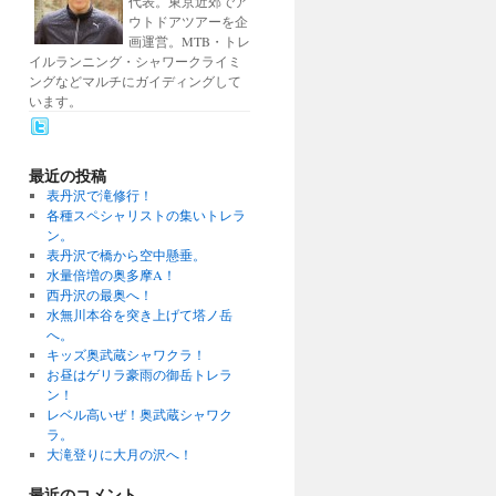
代表。東京近郊でア
ウトドアツアーを企
画運営。MTB・トレ
イルランニング・シャワークライミ
ングなどマルチにガイディングして
います。
最近の投稿
表丹沢で滝修行！
各種スペシャリストの集いトレラ
ン。
表丹沢で橋から空中懸垂。
水量倍増の奥多摩A！
西丹沢の最奥へ！
水無川本谷を突き上げて塔ノ岳
へ。
キッズ奥武蔵シャワクラ！
お昼はゲリラ豪雨の御岳トレラ
ン！
レベル高いぜ！奥武蔵シャワク
ラ。
大滝登りに大月の沢へ！
最近のコメント