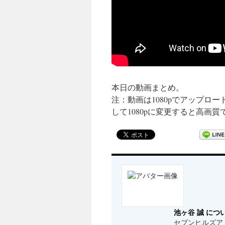
本日の動画まとめ。
注：動画は1080pでアップロ
して1080pに変更すると高画
池ヶ谷 誠 につ
セブンヒルズア