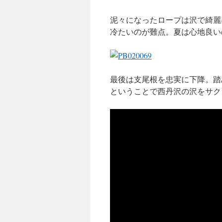
泥々になったロープは沢で綺麗
冷たいのが難点。夏は心地良い
最後は支尾根を忠実に下降。踏
ということで西丹沢の沢をサク