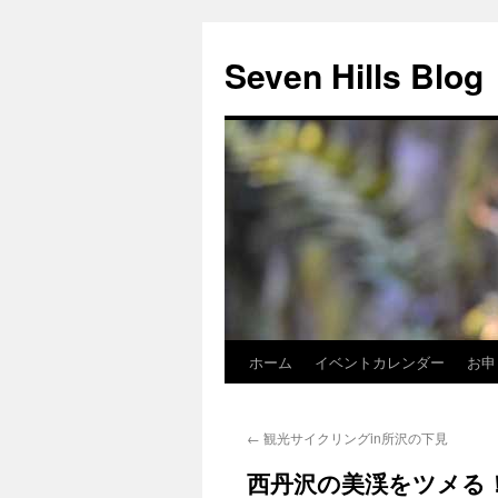
Seven Hills Blog
ホーム
イベントカレンダー
お申
コ
ン
←
観光サイクリングin所沢の下見
テ
西丹沢の美渓をツメる
ン