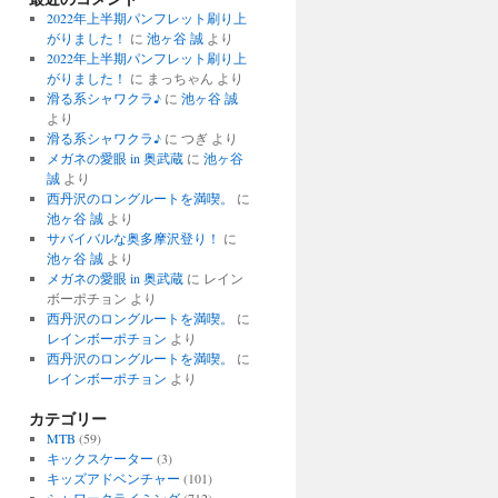
2022年上半期パンフレット刷り上
がりました！
に
池ヶ谷 誠
より
2022年上半期パンフレット刷り上
がりました！
に
まっちゃん
より
滑る系シャワクラ♪
に
池ヶ谷 誠
より
滑る系シャワクラ♪
に
つぎ
より
メガネの愛眼 in 奥武蔵
に
池ヶ谷
誠
より
西丹沢のロングルートを満喫。
に
池ヶ谷 誠
より
サバイバルな奥多摩沢登り！
に
池ヶ谷 誠
より
メガネの愛眼 in 奥武蔵
に
レイン
ボーポチョン
より
西丹沢のロングルートを満喫。
に
レインボーポチョン
より
西丹沢のロングルートを満喫。
に
レインボーポチョン
より
カテゴリー
MTB
(59)
キックスケーター
(3)
キッズアドベンチャー
(101)