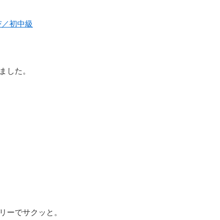
F／初中級
ました。
リーでサクッと。