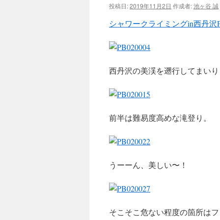
投稿日:
2019年11月2日
作成者:
池ヶ谷 誠
ツ
シャワークライミングin西丹沢
へ
ス
西丹沢の美渓を遡行してまいり
キ
ッ
プ
前半は難易度高めな滝登り。
うーーん、美しい〜！
そこそこ危ない程度の箇所はフ