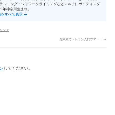
ルランニング・シャワークライミングなどマルチにガイディング
73年神奈川生まれ。
投稿をすべて表示
→
リンク
奥武蔵でトレラン入門ツアー！
→
ン
してください。