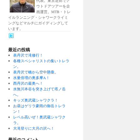
代表。東京近郊でア
ウトドアツアーを企
画運営。MTB・トレ
イルランニング・シャワークライミ
ングなどマルチにガイディングして
います。
最近の投稿
表丹沢で滝修行！
各種スペシャリストの集いトレラ
ン。
表丹沢で橋から空中懸垂。
水量倍増の奥多摩A！
西丹沢の最奥へ！
水無川本谷を突き上げて塔ノ岳
へ。
キッズ奥武蔵シャワクラ！
お昼はゲリラ豪雨の御岳トレラ
ン！
レベル高いぜ！奥武蔵シャワク
ラ。
大滝登りに大月の沢へ！
最近のコメント