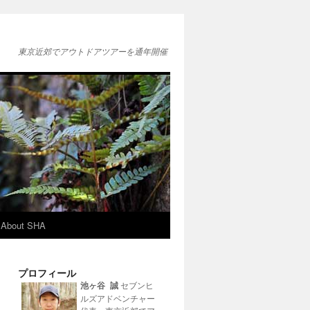
東京近郊でアウトドアツアーを通年開催
About SHA
プロフィール
池ヶ谷 誠
セブンヒ
ルズアドベンチャー