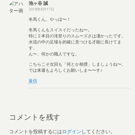
池ヶ谷 誠
2018年8月17日
冬馬くん、やっほ〜！
冬馬くんもスイスイだったね〜。
特に２本目の滝登りのスムーズさは凄かったです。
水流の中の足場を的確に見つける才能に長けてま
す。
ん〜、何かの職人ですな。
こちらこそ次回も「何とか相撲」しましょうね〜。
では来週もよろしくお願いしま〜〜す♪
返信
コメントを残す
コメントを投稿するには
ログイン
してください。