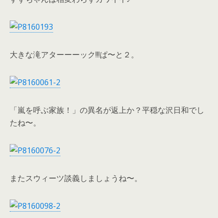
大きな滝アターーーック!!!ぱ〜と２。
「嵐を呼ぶ家族！」の異名が返上か？平穏な沢日和でし
たね〜。
またスウィーツ談義しましょうね〜。