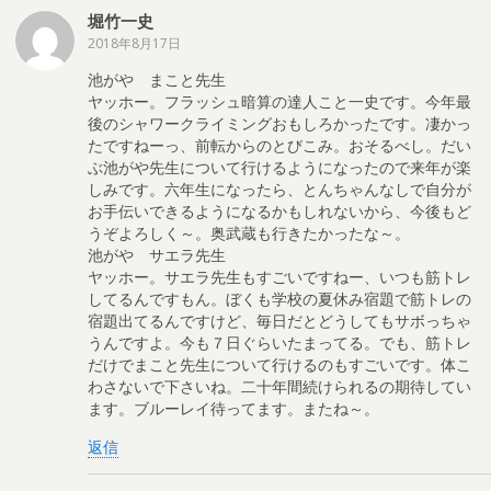
堀竹一史
2018年8月17日
池がや まこと先生
ヤッホー。フラッシュ暗算の達人こと一史です。今年最
後のシャワークライミングおもしろかったです。凄かっ
たですねーっ、前転からのとびこみ。おそるべし。だい
ぶ池がや先生について行けるようになったので来年が楽
しみです。六年生になったら、とんちゃんなしで自分が
お手伝いできるようになるかもしれないから、今後もど
うぞよろしく～。奥武蔵も行きたかったな～。
池がや サエラ先生
ヤッホー。サエラ先生もすごいですねー、いつも筋トレ
してるんですもん。ぼくも学校の夏休み宿題で筋トレの
宿題出てるんですけど、毎日だとどうしてもサボっちゃ
うんですよ。今も７日ぐらいたまってる。でも、筋トレ
だけでまこと先生について行けるのもすごいです。体こ
わさないで下さいね。二十年間続けられるの期待してい
ます。ブルーレイ待ってます。またね～。
返信