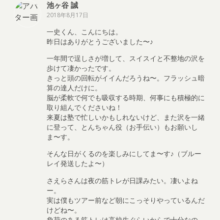
池ヶ谷 誠
2018年8月17日
一史くん、こんにちは。
昨日はありがとうございました〜♪
一年間で逞しさが増して、スイスイと不整地の沢を
歩けて凄かったです。
きっと頭の回転がイイんだろうね〜。フラッシュ暗
算の達人だけに。
脳が柔軟で何でも吸収する時期、何事にも積極的に
取り組んでくださいね！
来夏は塾で忙しいかもしれないけど、また沢を一緒
に登って、とんちゃん役（お手伝い）もお願いし
ま〜す。
そんな日がくるのを楽しみにしてま〜す♪（ブルー
レイ発送したよ〜）
さえらさんは夜の筋トレが日課みたい。凄いよね
ー。
実は僕もツアー前など朝にこっそりやっているんだ
けどね〜。
負荷のある筋トレは高校生ぐらいからで十分なの