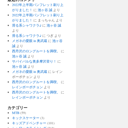
2022年上半期パンフレット刷り上
がりました！
に
池ヶ谷 誠
より
2022年上半期パンフレット刷り上
がりました！
に
まっちゃん
より
滑る系シャワクラ♪
に
池ヶ谷 誠
より
滑る系シャワクラ♪
に
つぎ
より
メガネの愛眼 in 奥武蔵
に
池ヶ谷
誠
より
西丹沢のロングルートを満喫。
に
池ヶ谷 誠
より
サバイバルな奥多摩沢登り！
に
池ヶ谷 誠
より
メガネの愛眼 in 奥武蔵
に
レイン
ボーポチョン
より
西丹沢のロングルートを満喫。
に
レインボーポチョン
より
西丹沢のロングルートを満喫。
に
レインボーポチョン
より
カテゴリー
MTB
(59)
キックスケーター
(3)
キッズアドベンチャー
(101)