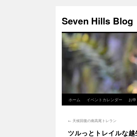
Seven Hills Blog
ホーム
イベントカレンダー
お申
コ
ン
←
天候回復の南高尾トレラン
テ
ツルっとトレイルな越
ン