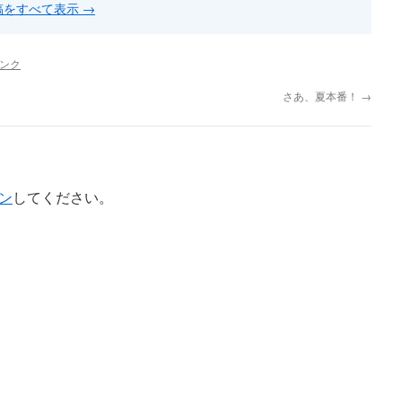
投稿をすべて表示
→
ンク
さあ、夏本番！
→
ン
してください。