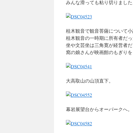
みんな滑っても粘り切りました
桂木観音で観音菩薩について小
桂木観音の一時期に所有者だっ
坐や文芸坐は三角寛が経営者だ
窩の娘さんが映画館のもぎりを
大高取山の山頂直下。
幕岩展望台からオーパークへ。