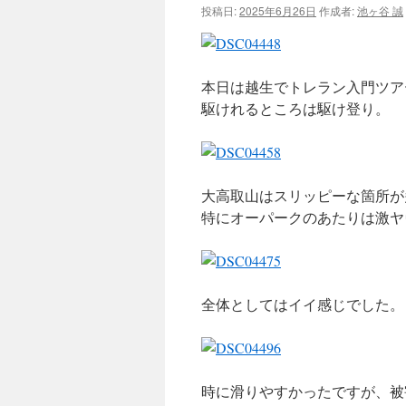
投稿日:
2025年6月26日
作成者:
池ヶ谷 誠
ツ
へ
本日は越生でトレラン入門ツア
ス
駆けれるところは駆け登り。
キ
ッ
大高取山はスリッピーな箇所が
プ
特にオーパークのあたりは激ヤ
全体としてはイイ感じでした。
時に滑りやすかったですが、被