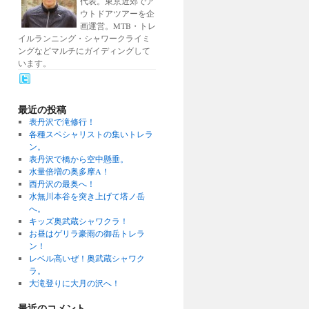
代表。東京近郊でア
ウトドアツアーを企
画運営。MTB・トレ
イルランニング・シャワークライミ
ングなどマルチにガイディングして
います。
最近の投稿
表丹沢で滝修行！
各種スペシャリストの集いトレラ
ン。
表丹沢で橋から空中懸垂。
水量倍増の奥多摩A！
西丹沢の最奥へ！
水無川本谷を突き上げて塔ノ岳
へ。
キッズ奥武蔵シャワクラ！
お昼はゲリラ豪雨の御岳トレラ
ン！
レベル高いぜ！奥武蔵シャワク
ラ。
大滝登りに大月の沢へ！
最近のコメント