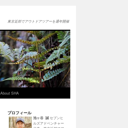
東京近郊でアウトドアツアーを通年開催
About SHA
プロフィール
池ヶ谷 誠
セブンヒ
ルズアドベンチャー