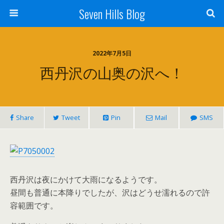
Seven Hills Blog
2022年7月5日
西丹沢の山奥の沢へ！
Share
Tweet
Pin
Mail
SMS
西丹沢は夜にかけて大雨になるようです。
昼間も普通に本降りでしたが、沢はどうせ濡れるので許
容範囲です。