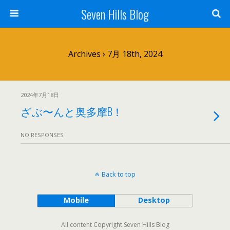
Seven Hills Blog
Archives › 7月 18th, 2024
2024年7月18日
ざぶ〜んと奥多摩B！
NO RESPONSES
Back to top
Mobile
Desktop
All content Copyright Seven Hills Blog