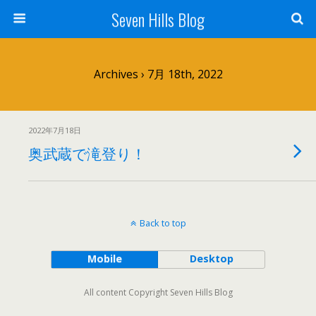
Seven Hills Blog
Archives › 7月 18th, 2022
2022年7月18日
奥武蔵で滝登り！
Back to top
Mobile
Desktop
All content Copyright Seven Hills Blog