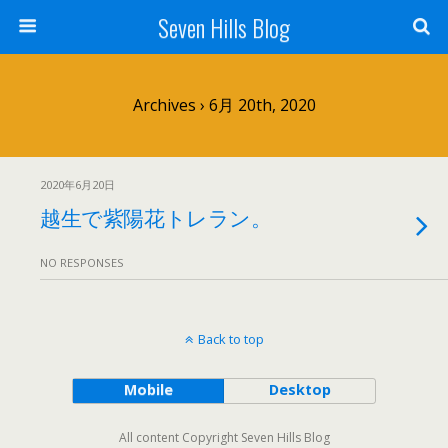
Seven Hills Blog
Archives › 6月 20th, 2020
2020年6月20日
越生で紫陽花トレラン。
NO RESPONSES
Back to top
Mobile
Desktop
All content Copyright Seven Hills Blog