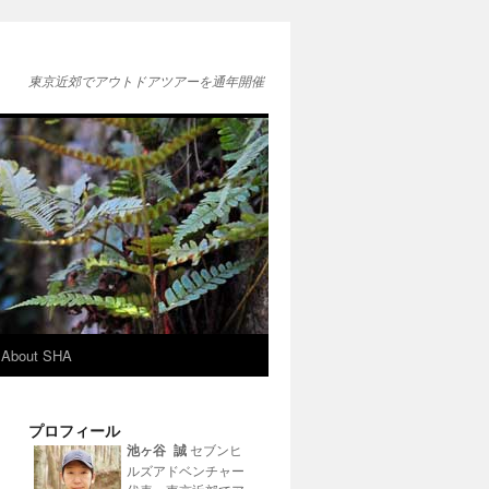
東京近郊でアウトドアツアーを通年開催
About SHA
プロフィール
池ヶ谷 誠
セブンヒ
ルズアドベンチャー