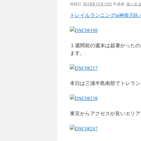
投稿日:
2018年10月13日
作成者:
池ヶ谷 
ツ
トレイルランニングin神奈川H
へ
ス
１週間前の週末は超暑かったの
キ
ます。
ッ
プ
本日は三浦半島南部でトレラン
東京からアクセスが良いエリア