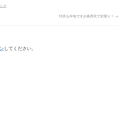
ンク
10月も中旬ですが表丹沢で沢登り！
→
ン
してください。