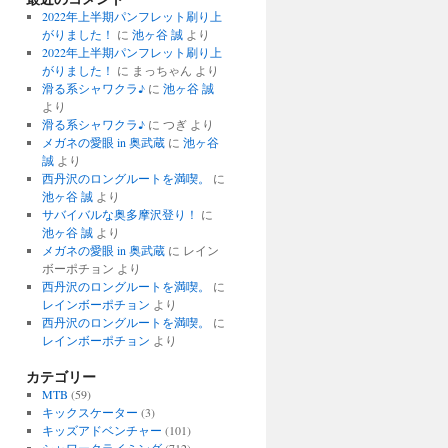
2022年上半期パンフレット刷り上
がりました！
に
池ヶ谷 誠
より
2022年上半期パンフレット刷り上
がりました！
に
まっちゃん
より
滑る系シャワクラ♪
に
池ヶ谷 誠
より
滑る系シャワクラ♪
に
つぎ
より
メガネの愛眼 in 奥武蔵
に
池ヶ谷
誠
より
西丹沢のロングルートを満喫。
に
池ヶ谷 誠
より
サバイバルな奥多摩沢登り！
に
池ヶ谷 誠
より
メガネの愛眼 in 奥武蔵
に
レイン
ボーポチョン
より
西丹沢のロングルートを満喫。
に
レインボーポチョン
より
西丹沢のロングルートを満喫。
に
レインボーポチョン
より
カテゴリー
MTB
(59)
キックスケーター
(3)
キッズアドベンチャー
(101)