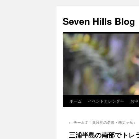
Seven Hills Blog
ホーム
イベントカレンダー
お申
コ
ン
←
チーム７「奥只見の名峰・未丈ヶ岳」
テ
三浦半島の南部でトレ
ン