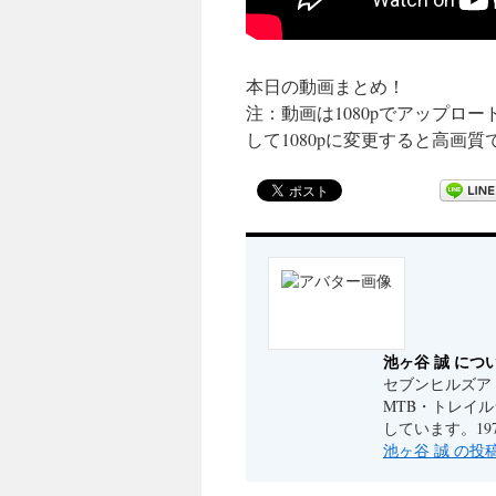
本日の動画まとめ！
注：動画は1080pでアップロ
して1080pに変更すると高画
池ヶ谷 誠 につ
セブンヒルズア
MTB・トレイ
しています。19
池ヶ谷 誠 の