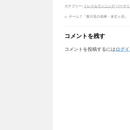
カテゴリー:
トレイルランニング
パーマリ
←
チーム７「奥只見の名峰・未丈ヶ岳」
コメントを残す
コメントを投稿するには
ログイ