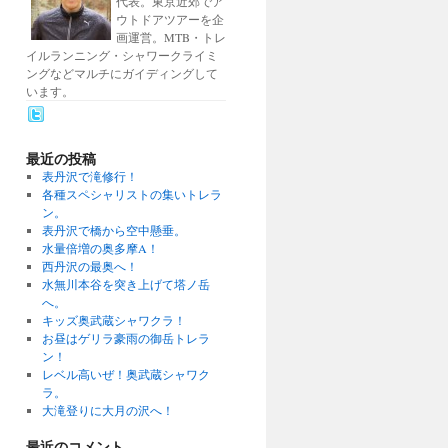
代表。東京近郊でア
ウトドアツアーを企
画運営。MTB・トレ
イルランニング・シャワークライミ
ングなどマルチにガイディングして
います。
最近の投稿
表丹沢で滝修行！
各種スペシャリストの集いトレラ
ン。
表丹沢で橋から空中懸垂。
水量倍増の奥多摩A！
西丹沢の最奥へ！
水無川本谷を突き上げて塔ノ岳
へ。
キッズ奥武蔵シャワクラ！
お昼はゲリラ豪雨の御岳トレラ
ン！
レベル高いぜ！奥武蔵シャワク
ラ。
大滝登りに大月の沢へ！
最近のコメント