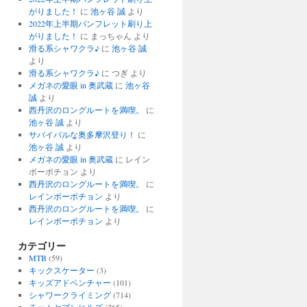
がりました！
に
池ヶ谷 誠
より
2022年上半期パンフレット刷り上
がりました！
に
まっちゃん
より
滑る系シャワクラ♪
に
池ヶ谷 誠
より
滑る系シャワクラ♪
に
つぎ
より
メガネの愛眼 in 奥武蔵
に
池ヶ谷
誠
より
西丹沢のロングルートを満喫。
に
池ヶ谷 誠
より
サバイバルな奥多摩沢登り！
に
池ヶ谷 誠
より
メガネの愛眼 in 奥武蔵
に
レイン
ボーポチョン
より
西丹沢のロングルートを満喫。
に
レインボーポチョン
より
西丹沢のロングルートを満喫。
に
レインボーポチョン
より
カテゴリー
MTB
(59)
キックスケーター
(3)
キッズアドベンチャー
(101)
シャワークライミング
(714)