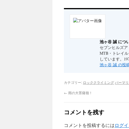
池ヶ谷 誠 につ
セブンヒルズア
MTB・トレイ
しています。19
池ヶ谷 誠 の
カテゴリー:
ロッククライミング
パーマリ
←
雨の大菩薩嶺！
コメントを残す
コメントを投稿するには
ログイ