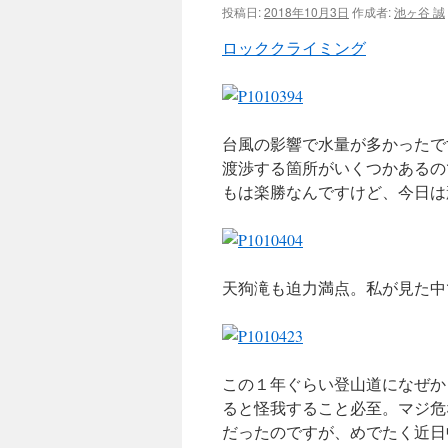
投稿日:
2018年10月3日
作成者:
池ヶ谷 誠
ツ
ロッククライミング
へ
ス
台風の影響で水量が多かったで
キ
渡渉する箇所がいくつかあるの
ッ
もは楽勝なんですけど、今日は
プ
天狗滝も迫力満点。私が見た中
この１年ぐらい登山道になぜか
ると怪我すること必至。マジ危
だったのですが、めでたく近日