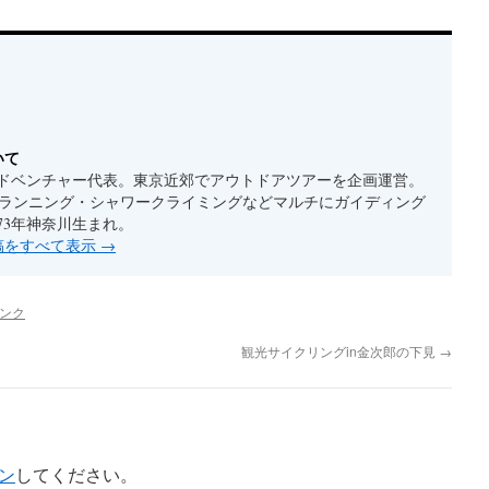
いて
ドベンチャー代表。東京近郊でアウトドアツアーを企画運営。
ルランニング・シャワークライミングなどマルチにガイディング
73年神奈川生まれ。
投稿をすべて表示
→
ンク
観光サイクリングin金次郎の下見
→
ン
してください。