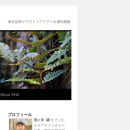
東京近郊でアウトドアツアーを通年開催
About SHA
プロフィール
池ヶ谷 誠
セブンヒ
ルズアドベンチャー