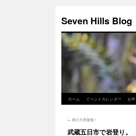
Seven Hills Blog
ホーム
イベントカレンダー
お申
コ
ン
←
雨の大菩薩嶺！
テ
武蔵五日市で岩登り。
ン