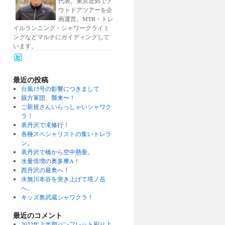
代表。東京近郊でア
ウトドアツアーを企
画運営。MTB・トレ
イルランニング・シャワークライミ
ングなどマルチにガイディングして
います。
最近の投稿
台風15号の影響につきまして
親方軍団、襲来〜！
ご新規さんいらっしゃいシャワク
ラ！
表丹沢で滝修行！
各種スペシャリストの集いトレラ
ン。
表丹沢で橋から空中懸垂。
水量倍増の奥多摩A！
西丹沢の最奥へ！
水無川本谷を突き上げて塔ノ岳
へ。
キッズ奥武蔵シャワクラ！
最近のコメント
2022年上半期パンフレット刷り上