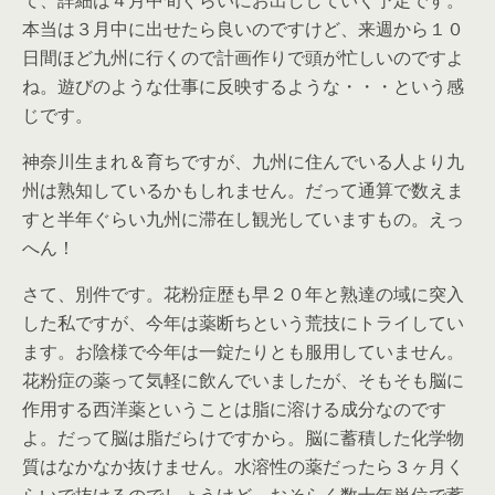
て、詳細は４月中旬ぐらいにお出ししていく予定です。
本当は３月中に出せたら良いのですけど、来週から１０
日間ほど九州に行くので計画作りで頭が忙しいのですよ
ね。遊びのような仕事に反映するような・・・という感
じです。
神奈川生まれ＆育ちですが、九州に住んでいる人より九
州は熟知しているかもしれません。だって通算で数えま
すと半年ぐらい九州に滞在し観光していますもの。えっ
へん！
さて、別件です。花粉症歴も早２０年と熟達の域に突入
した私ですが、今年は薬断ちという荒技にトライしてい
ます。お陰様で今年は一錠たりとも服用していません。
花粉症の薬って気軽に飲んでいましたが、そもそも脳に
作用する西洋薬ということは脂に溶ける成分なのです
よ。だって脳は脂だらけですから。脳に蓄積した化学物
質はなかなか抜けません。水溶性の薬だったら３ヶ月く