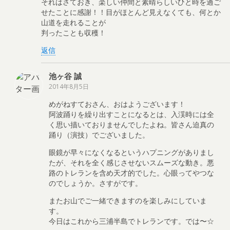
それはさておき、楽しい仲間と素晴らしいひと時を過ご
せたことに感謝！！目がほとんど見えなくても、何とか
山道を走れることが
判ったことも収穫！
返信
池ヶ谷 誠
2014年8月5日
めがねすておさん、おはようございます！
阿波踊りを繰り出すことになるとは、入渓時には全
く思い描いておりませんでしたよね。皆さん迫真の
踊り（演技）でございました。
眼鏡が早々になくなるというハプニングがありまし
たが、それを全く感じさせないスムーズな動き。悪
路のトレランを含め天才的でした。心眼ってやつな
のでしょうか。さすがです。
またお山でご一緒できますのを楽しみにしていま
す。
今日はこれから三浦半島でトレランです。では〜☆