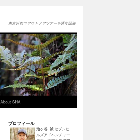
東京近郊でアウトドアツアーを通年開催
About SHA
プロフィール
池ヶ谷 誠
セブンヒ
ルズアドベンチャー