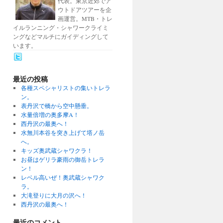
代表。東京近郊でア
ウトドアツアーを企
画運営。MTB・トレ
イルランニング・シャワークライミ
ングなどマルチにガイディングして
います。
最近の投稿
各種スペシャリストの集いトレラ
ン。
表丹沢で橋から空中懸垂。
水量倍増の奥多摩A！
西丹沢の最奥へ！
水無川本谷を突き上げて塔ノ岳
へ。
キッズ奥武蔵シャワクラ！
お昼はゲリラ豪雨の御岳トレラ
ン！
レベル高いぜ！奥武蔵シャワク
ラ。
大滝登りに大月の沢へ！
西丹沢の最奥へ！
最近のコメント