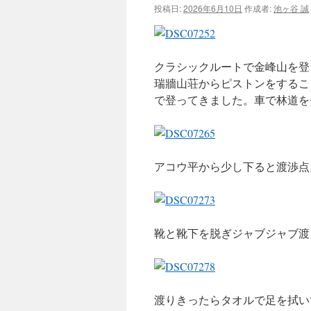
投稿日:
2026年6月10日
作成者:
池ヶ谷 誠
ツ
へ
クラシックルートで金峰山を登
ス
瑞牆山荘からピストンをするこ
で登ってきました。車で林道を
キ
ッ
プ
アコウ平から少し下ると渡渉点
靴と靴下を脱ぎジャブジャブ渡
渡りきったらタオルで足を拭い