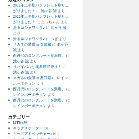
2022年上半期パンフレット刷り上
がりました！
に
池ヶ谷 誠
より
2022年上半期パンフレット刷り上
がりました！
に
まっちゃん
より
滑る系シャワクラ♪
に
池ヶ谷 誠
より
滑る系シャワクラ♪
に
つぎ
より
メガネの愛眼 in 奥武蔵
に
池ヶ谷
誠
より
西丹沢のロングルートを満喫。
に
池ヶ谷 誠
より
サバイバルな奥多摩沢登り！
に
池ヶ谷 誠
より
メガネの愛眼 in 奥武蔵
に
レイン
ボーポチョン
より
西丹沢のロングルートを満喫。
に
レインボーポチョン
より
西丹沢のロングルートを満喫。
に
レインボーポチョン
より
カテゴリー
MTB
(59)
キックスケーター
(3)
キッズアドベンチャー
(101)