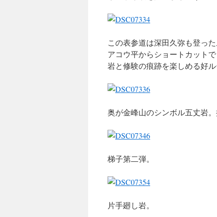
この表参道は深田久弥も登った
アコウ平からショートカットで
岩と修験の痕跡を楽しめる好ル
奥が金峰山のシンボル五丈岩。
梯子第二弾。
片手廻し岩。