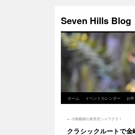
Seven Hills Blog
ホーム
イベントカレンダー
お申
コ
ン
←
小雨模様の表丹沢シャワクラ！
テ
クラシックルートで金
ン