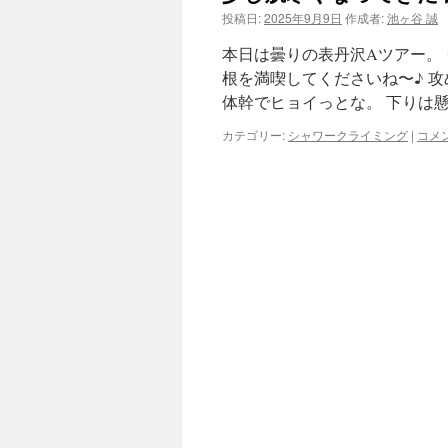
投稿日:
2025年9月9日
作成者:
池ヶ谷 誠
ツ
本日は曇りの表丹沢Aツアー。
へ
根を満喫してくださいね〜♪ 
体幹でヒョイっとな。 下りは
ス
カテゴリー:
シャワークライミング
|
コメ
キ
ッ
プ