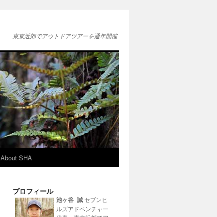
東京近郊でアウトドアツアーを通年開催
About SHA
プロフィール
池ヶ谷 誠
セブンヒ
ルズアドベンチャー