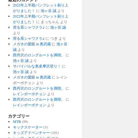
2022年上半期パンフレット刷り上
がりました！
に
池ヶ谷 誠
より
2022年上半期パンフレット刷り上
がりました！
に
まっちゃん
より
滑る系シャワクラ♪
に
池ヶ谷 誠
より
滑る系シャワクラ♪
に
つぎ
より
メガネの愛眼 in 奥武蔵
に
池ヶ谷
誠
より
西丹沢のロングルートを満喫。
に
池ヶ谷 誠
より
サバイバルな奥多摩沢登り！
に
池ヶ谷 誠
より
メガネの愛眼 in 奥武蔵
に
レイン
ボーポチョン
より
西丹沢のロングルートを満喫。
に
レインボーポチョン
より
西丹沢のロングルートを満喫。
に
レインボーポチョン
より
カテゴリー
MTB
(59)
キックスケーター
(3)
キッズアドベンチャー
(101)