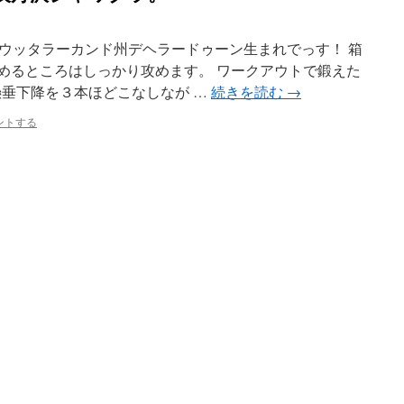
 ウッタラーカンド州デヘラードゥーン生まれでっす！ 箱
攻めるところはしっかり攻めます。 ワークアウトで鍛えた
懸垂下降を３本ほどこなしなが …
続きを読む
→
ントする