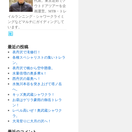
代表。東京近郊でア
ウトドアツアーを企
画運営。MTB・トレ
イルランニング・シャワークライミ
ングなどマルチにガイディングして
います。
最近の投稿
表丹沢で滝修行！
各種スペシャリストの集いトレラ
ン。
表丹沢で橋から空中懸垂。
水量倍増の奥多摩A！
西丹沢の最奥へ！
水無川本谷を突き上げて塔ノ岳
へ。
キッズ奥武蔵シャワクラ！
お昼はゲリラ豪雨の御岳トレラ
ン！
レベル高いぜ！奥武蔵シャワク
ラ。
大滝登りに大月の沢へ！
最近のコメント