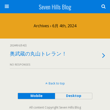
Seven Hills Blog
Archives › 6月 4th, 2024
2024年6月4日
奥武蔵の丸山トレラン！
NO RESPONSES
Back to top
Mobile
Desktop
All content Copyright Seven Hills Blog