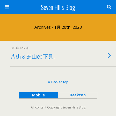
Seven Hills Blog
Archives › 1月 20th, 2023
2023年1月20日
八街＆芝山の下見。
Back to top
Mobile
Desktop
All content Copyright Seven Hills Blog