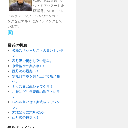
代表。東京近郊でア
ウトドアツアーを企
画運営。MTB・トレ
イルランニング・シャワークライミ
ングなどマルチにガイディングして
います。
最近の投稿
各種スペシャリストの集いトレラ
ン。
表丹沢で橋から空中懸垂。
水量倍増の奥多摩A！
西丹沢の最奥へ！
水無川本谷を突き上げて塔ノ岳
へ。
キッズ奥武蔵シャワクラ！
お昼はゲリラ豪雨の御岳トレラ
ン！
レベル高いぜ！奥武蔵シャワク
ラ。
大滝登りに大月の沢へ！
西丹沢の最奥へ！
最近のコメント