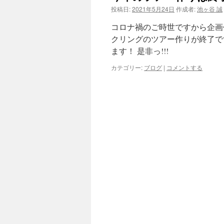
投稿日:
2021年5月24日
作成者:
池ヶ谷 誠
ツ
コロナ禍のご時世ですから企画作
へ
クリングのツアー作りが終了で
ます！ 是非っ!!!
ス
カテゴリー:
ブログ
|
コメントする
キ
ッ
プ