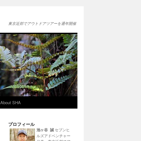
東京近郊でアウトドアツアーを通年開催
About SHA
プロフィール
池ヶ谷 誠
セブンヒ
ルズアドベンチャー