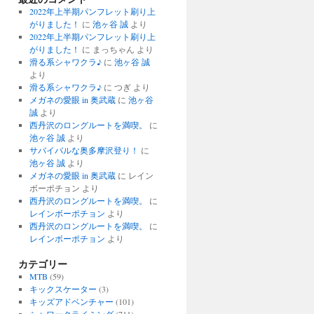
2022年上半期パンフレット刷り上
がりました！
に
池ヶ谷 誠
より
2022年上半期パンフレット刷り上
がりました！
に
まっちゃん
より
滑る系シャワクラ♪
に
池ヶ谷 誠
より
滑る系シャワクラ♪
に
つぎ
より
メガネの愛眼 in 奥武蔵
に
池ヶ谷
誠
より
西丹沢のロングルートを満喫。
に
池ヶ谷 誠
より
サバイバルな奥多摩沢登り！
に
池ヶ谷 誠
より
メガネの愛眼 in 奥武蔵
に
レイン
ボーポチョン
より
西丹沢のロングルートを満喫。
に
レインボーポチョン
より
西丹沢のロングルートを満喫。
に
レインボーポチョン
より
カテゴリー
MTB
(59)
キックスケーター
(3)
キッズアドベンチャー
(101)