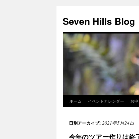
Seven Hills Blog
ホーム
イベントカレンダー
お申
コ
ン
2021年5月24日
日別アーカイブ:
テ
今年のツアー作りは終
ン