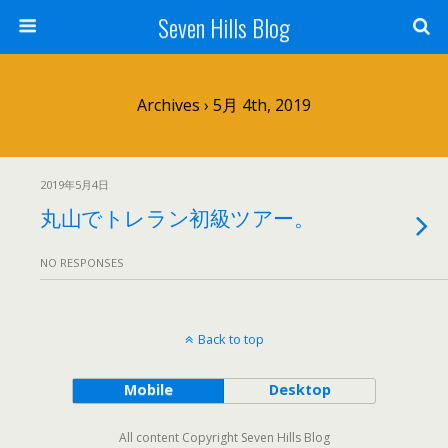
Seven Hills Blog
Archives › 5月 4th, 2019
2019年5月4日
丸山でトレラン初級ツアー。
NO RESPONSES
Back to top
Mobile
Desktop
All content Copyright Seven Hills Blog