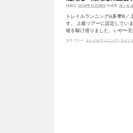
投稿日:
2018年12月28日
作成者:
池ヶ谷 
ツ
トレイルランニングin多摩B
へ
す。 上級ツアーに設定してい
稜を駆け巡りました。いや〜元
ス
カテゴリー:
トレイルランニング
|
コメン
キ
ッ
プ