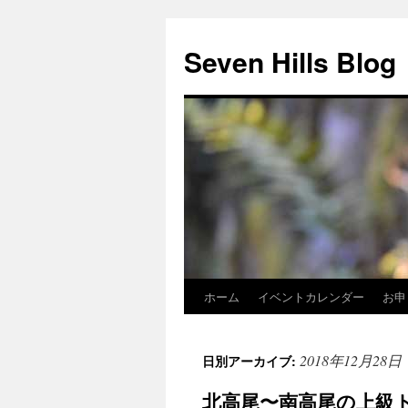
Seven Hills Blog
ホーム
イベントカレンダー
お申
コ
ン
2018年12月28日
日別アーカイブ:
テ
北高尾〜南高尾の上級
ン