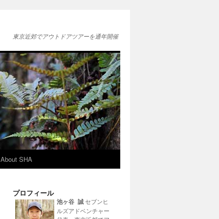
東京近郊でアウトドアツアーを通年開催
About SHA
プロフィール
池ヶ谷 誠
セブンヒ
ルズアドベンチャー