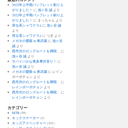
2022年上半期パンフレット刷り上
がりました！
に
池ヶ谷 誠
より
2022年上半期パンフレット刷り上
がりました！
に
まっちゃん
より
滑る系シャワクラ♪
に
池ヶ谷 誠
より
滑る系シャワクラ♪
に
つぎ
より
メガネの愛眼 in 奥武蔵
に
池ヶ谷
誠
より
西丹沢のロングルートを満喫。
に
池ヶ谷 誠
より
サバイバルな奥多摩沢登り！
に
池ヶ谷 誠
より
メガネの愛眼 in 奥武蔵
に
レイン
ボーポチョン
より
西丹沢のロングルートを満喫。
に
レインボーポチョン
より
西丹沢のロングルートを満喫。
に
レインボーポチョン
より
カテゴリー
MTB
(59)
キックスケーター
(3)
キッズアドベンチャー
(101)