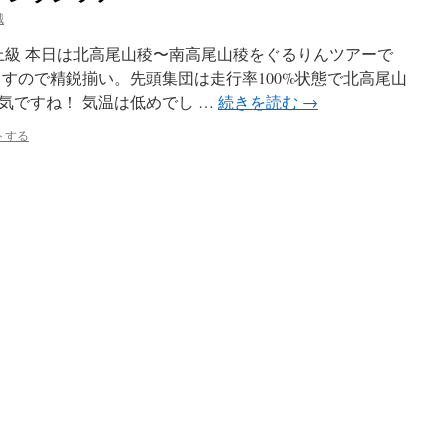
誠
／上級 本日は北高尾山稜〜南高尾山稜をぐるりんツアーで
ますので精鋭揃い。先頭集団は走行率100%状態で北高尾山
気ですね！ 気温は低めでし …
続きを読む
→
トする