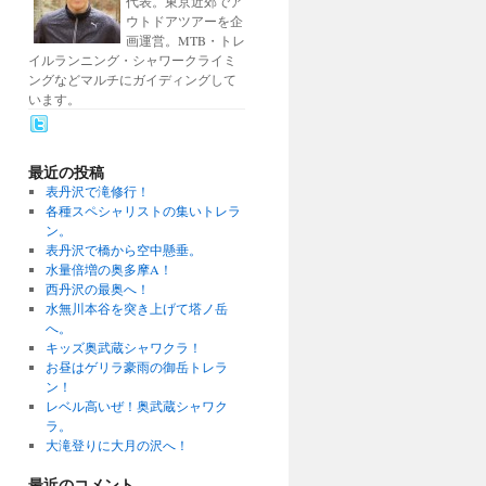
代表。東京近郊でア
ウトドアツアーを企
画運営。MTB・トレ
イルランニング・シャワークライミ
ングなどマルチにガイディングして
います。
最近の投稿
表丹沢で滝修行！
各種スペシャリストの集いトレラ
ン。
表丹沢で橋から空中懸垂。
水量倍増の奥多摩A！
西丹沢の最奥へ！
水無川本谷を突き上げて塔ノ岳
へ。
キッズ奥武蔵シャワクラ！
お昼はゲリラ豪雨の御岳トレラ
ン！
レベル高いぜ！奥武蔵シャワク
ラ。
大滝登りに大月の沢へ！
最近のコメント