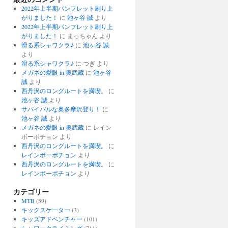
2022年上半期パンフレット刷り上
がりました！
に
池ヶ谷 誠
より
2022年上半期パンフレット刷り上
がりました！
に
まっちゃん
より
滑る系シャワクラ♪
に
池ヶ谷 誠
より
滑る系シャワクラ♪
に
つぎ
より
メガネの愛眼 in 奥武蔵
に
池ヶ谷
誠
より
西丹沢のロングルートを満喫。
に
池ヶ谷 誠
より
サバイバルな奥多摩沢登り！
に
池ヶ谷 誠
より
メガネの愛眼 in 奥武蔵
に
レイン
ボーポチョン
より
西丹沢のロングルートを満喫。
に
レインボーポチョン
より
西丹沢のロングルートを満喫。
に
レインボーポチョン
より
カテゴリー
MTB
(59)
キックスケーター
(3)
キッズアドベンチャー
(101)