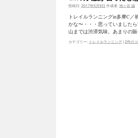
投稿日:
2017年5月9日
作成者:
池ヶ谷 誠
ツ
トレイルランニングin多摩C／
へ
かな〜・・・思っていましたら
山までは渋滞気味。あまりの賑
ス
カテゴリー:
トレイルランニング
|
2件の
キ
ッ
プ