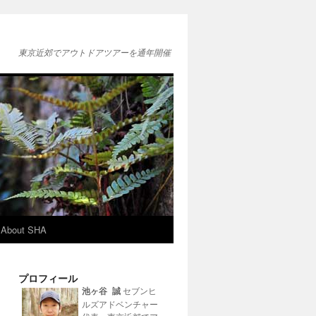
東京近郊でアウトドアツアーを通年開催
About SHA
プロフィール
池ヶ谷 誠
セブンヒ
ルズアドベンチャー