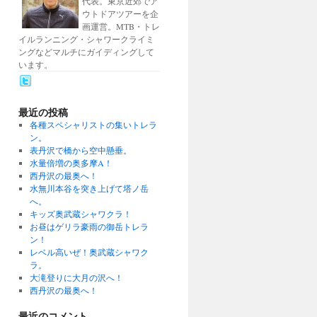
代表。東京近郊でア
ウトドアツアーを企
画運営。MTB・トレ
イルランニング・シャワークライミ
ングなどマルチにガイディングして
います。
最近の投稿
各種スペシャリストの集いトレラ
ン。
表丹沢で橋から空中懸垂。
水量倍増の奥多摩A！
西丹沢の最奥へ！
水無川本谷を突き上げて塔ノ岳
へ。
キッズ奥武蔵シャワクラ！
お昼はゲリラ豪雨の御岳トレラ
ン！
レベル高いぜ！奥武蔵シャワク
ラ。
大滝登りに大月の沢へ！
西丹沢の最奥へ！
最近のコメント