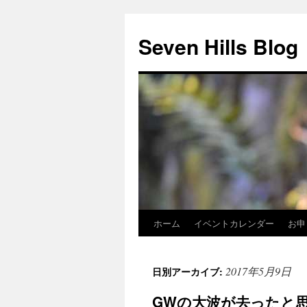
Seven Hills Blog
ホーム
イベントカレンダー
お申
コ
ン
2017年5月9日
日別アーカイブ:
テ
GWの大波が去ったと
ン