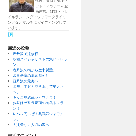
代表。東京近郊でア
ウトドアツアーを企
画運営。MTB・トレ
イルランニング・シャワークライミ
ングなどマルチにガイディングして
います。
最近の投稿
表丹沢で滝修行！
各種スペシャリストの集いトレラ
ン。
表丹沢で橋から空中懸垂。
水量倍増の奥多摩A！
西丹沢の最奥へ！
水無川本谷を突き上げて塔ノ岳
へ。
キッズ奥武蔵シャワクラ！
お昼はゲリラ豪雨の御岳トレラ
ン！
レベル高いぜ！奥武蔵シャワク
ラ。
大滝登りに大月の沢へ！
最近のコメント