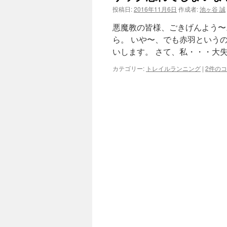
投稿日:
2016年11月6日
作成者:
池ヶ谷 誠
ツ
悪魔教の皆様、ごきげんよう〜
へ
ら。 いや〜、でも赤羽という
いします。 さて、私・・・大失
ス
カテゴリー:
トレイルランニング
|
2件の
キ
ッ
プ