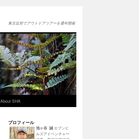
東京近郊でアウトドアツアーを通年開催
About SHA
プロフィール
池ヶ谷 誠
セブンヒ
ルズアドベンチャー