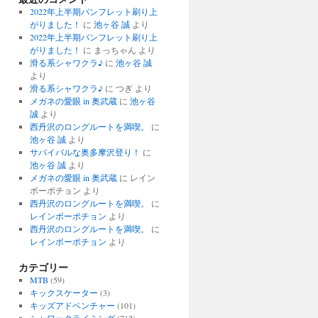
2022年上半期パンフレット刷り上
がりました！
に
池ヶ谷 誠
より
2022年上半期パンフレット刷り上
がりました！
に
まっちゃん
より
滑る系シャワクラ♪
に
池ヶ谷 誠
より
滑る系シャワクラ♪
に
つぎ
より
メガネの愛眼 in 奥武蔵
に
池ヶ谷
誠
より
西丹沢のロングルートを満喫。
に
池ヶ谷 誠
より
サバイバルな奥多摩沢登り！
に
池ヶ谷 誠
より
メガネの愛眼 in 奥武蔵
に
レイン
ボーポチョン
より
西丹沢のロングルートを満喫。
に
レインボーポチョン
より
西丹沢のロングルートを満喫。
に
レインボーポチョン
より
カテゴリー
MTB
(59)
キックスケーター
(3)
キッズアドベンチャー
(101)