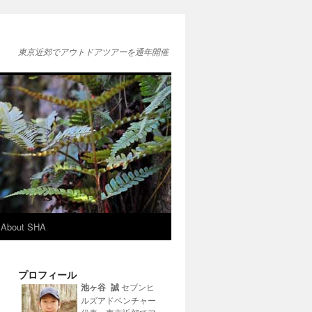
東京近郊でアウトドアツアーを通年開催
About SHA
プロフィール
池ヶ谷 誠
セブンヒ
ルズアドベンチャー