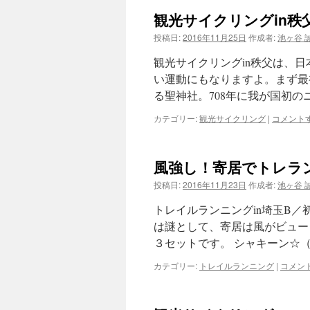
観光サイクリングin秩
ツ
投稿日:
2016年11月25日
作成者:
池ヶ谷 
へ
観光サイクリングin秩父は、日
ス
い運動にもなりますよ。まず最
る聖神社。708年に我が国初の
キ
カテゴリー:
観光サイクリング
|
コメント
ッ
プ
風強し！寄居でトレラ
投稿日:
2016年11月23日
作成者:
池ヶ谷 
トレイルランニングin埼玉B／
は謎として、寄居は風がビュー
３セットです。 シャキーン☆（
カテゴリー:
トレイルランニング
|
コメン