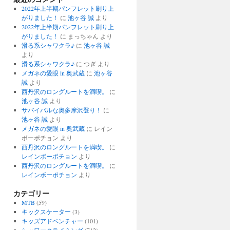
2022年上半期パンフレット刷り上
がりました！
に
池ヶ谷 誠
より
2022年上半期パンフレット刷り上
がりました！
に
まっちゃん
より
滑る系シャワクラ♪
に
池ヶ谷 誠
より
滑る系シャワクラ♪
に
つぎ
より
メガネの愛眼 in 奥武蔵
に
池ヶ谷
誠
より
西丹沢のロングルートを満喫。
に
池ヶ谷 誠
より
サバイバルな奥多摩沢登り！
に
池ヶ谷 誠
より
メガネの愛眼 in 奥武蔵
に
レイン
ボーポチョン
より
西丹沢のロングルートを満喫。
に
レインボーポチョン
より
西丹沢のロングルートを満喫。
に
レインボーポチョン
より
カテゴリー
MTB
(59)
キックスケーター
(3)
キッズアドベンチャー
(101)