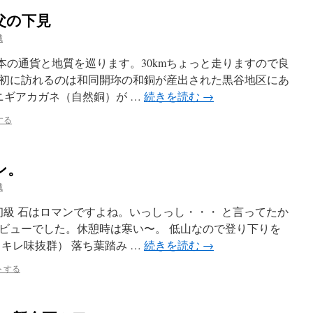
父の下見
誠
本の通貨と地質を巡ります。30kmちょっと走りますので良
初に訪れるのは和同開珎の和銅が産出された黒谷地区にあ
ニギアカガネ（自然銅）が …
続きを読む
→
する
ン。
誠
初級 石はロマンですよね。いっしっし・・・ と言ってたか
ビューでした。休憩時は寒い〜。 低山なので登り下りを
キレ味抜群） 落ち葉踏み …
続きを読む
→
トする