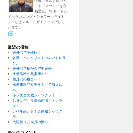
代表。東京近郊でア
ウトドアツアーを企
画運営。MTB・トレ
イルランニング・シャワークライミ
ングなどマルチにガイディングして
います。
最近の投稿
表丹沢で滝修行！
各種スペシャリストの集いトレラ
ン。
表丹沢で橋から空中懸垂。
水量倍増の奥多摩A！
西丹沢の最奥へ！
水無川本谷を突き上げて塔ノ岳
へ。
キッズ奥武蔵シャワクラ！
お昼はゲリラ豪雨の御岳トレラ
ン！
レベル高いぜ！奥武蔵シャワク
ラ。
大滝登りに大月の沢へ！
最近のコメント