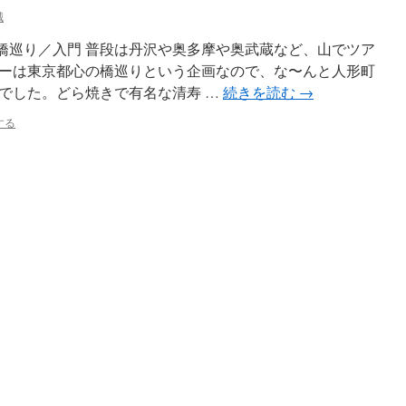
誠
の橋巡り／入門 普段は丹沢や奥多摩や奥武蔵など、山でツア
ーは東京都心の橋巡りという企画なので、な〜んと人形町
でした。どら焼きで有名な清寿 …
続きを読む
→
する