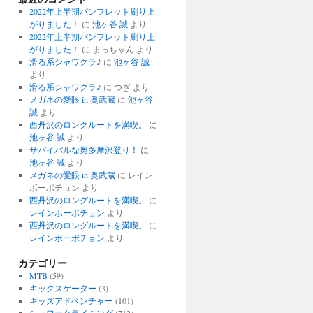
2022年上半期パンフレット刷り上
がりました！
に
池ヶ谷 誠
より
2022年上半期パンフレット刷り上
がりました！
に
まっちゃん
より
滑る系シャワクラ♪
に
池ヶ谷 誠
より
滑る系シャワクラ♪
に
つぎ
より
メガネの愛眼 in 奥武蔵
に
池ヶ谷
誠
より
西丹沢のロングルートを満喫。
に
池ヶ谷 誠
より
サバイバルな奥多摩沢登り！
に
池ヶ谷 誠
より
メガネの愛眼 in 奥武蔵
に
レイン
ボーポチョン
より
西丹沢のロングルートを満喫。
に
レインボーポチョン
より
西丹沢のロングルートを満喫。
に
レインボーポチョン
より
カテゴリー
MTB
(59)
キックスケーター
(3)
キッズアドベンチャー
(101)