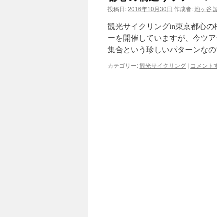
投稿日:
2016年10月30日
作成者:
池ヶ谷 
ツ
観光サイクリングin東京都心
へ
ーを開催していますが、今ツア
集合という珍しいパターンなの
ス
カテゴリー:
観光サイクリング
|
コメント
キ
ッ
プ