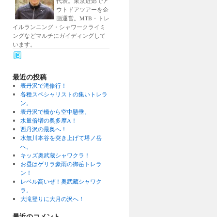
代表。東京近郊でア
ウトドアツアーを企
画運営。MTB・トレ
イルランニング・シャワークライミ
ングなどマルチにガイディングして
います。
最近の投稿
表丹沢で滝修行！
各種スペシャリストの集いトレラ
ン。
表丹沢で橋から空中懸垂。
水量倍増の奥多摩A！
西丹沢の最奥へ！
水無川本谷を突き上げて塔ノ岳
へ。
キッズ奥武蔵シャワクラ！
お昼はゲリラ豪雨の御岳トレラ
ン！
レベル高いぜ！奥武蔵シャワク
ラ。
大滝登りに大月の沢へ！
最近のコメント