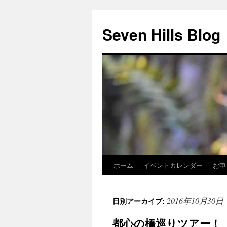
Seven Hills Blog
ホーム
イベントカレンダー
お申
コ
ン
2016年10月30日
日別アーカイブ:
テ
都心の橋巡りツアー！
ン