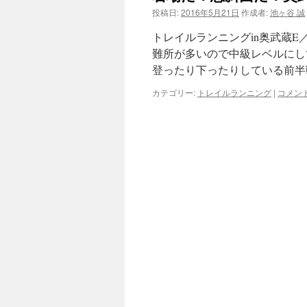
投稿日:
2016年5月21日
作成者:
池ヶ谷 誠
ツ
トレイルランニングin奥武蔵
へ
難所が多いので中級レベルにし
登ったり下ったりしている前半
ス
カテゴリー:
トレイルランニング
|
コメン
キ
ッ
プ