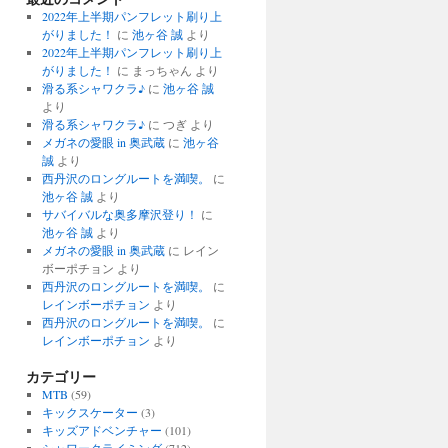
2022年上半期パンフレット刷り上
がりました！
に
池ヶ谷 誠
より
2022年上半期パンフレット刷り上
がりました！
に
まっちゃん
より
滑る系シャワクラ♪
に
池ヶ谷 誠
より
滑る系シャワクラ♪
に
つぎ
より
メガネの愛眼 in 奥武蔵
に
池ヶ谷
誠
より
西丹沢のロングルートを満喫。
に
池ヶ谷 誠
より
サバイバルな奥多摩沢登り！
に
池ヶ谷 誠
より
メガネの愛眼 in 奥武蔵
に
レイン
ボーポチョン
より
西丹沢のロングルートを満喫。
に
レインボーポチョン
より
西丹沢のロングルートを満喫。
に
レインボーポチョン
より
カテゴリー
MTB
(59)
キックスケーター
(3)
キッズアドベンチャー
(101)