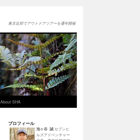
東京近郊でアウトドアツアーを通年開催
About SHA
プロフィール
池ヶ谷 誠
セブンヒ
ルズアドベンチャー