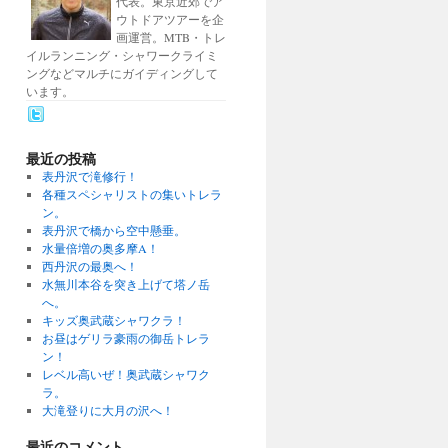
代表。東京近郊でア
ウトドアツアーを企
画運営。MTB・トレ
イルランニング・シャワークライミ
ングなどマルチにガイディングして
います。
最近の投稿
表丹沢で滝修行！
各種スペシャリストの集いトレラ
ン。
表丹沢で橋から空中懸垂。
水量倍増の奥多摩A！
西丹沢の最奥へ！
水無川本谷を突き上げて塔ノ岳
へ。
キッズ奥武蔵シャワクラ！
お昼はゲリラ豪雨の御岳トレラ
ン！
レベル高いぜ！奥武蔵シャワク
ラ。
大滝登りに大月の沢へ！
最近のコメント