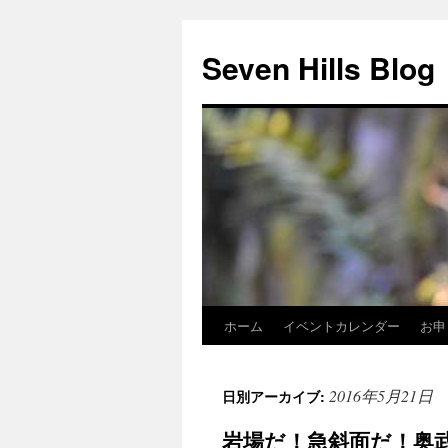
Seven Hills Blog
ホーム
イベントカレンダー
お申
コ
ン
2016年5月21日
日別アーカイブ:
テ
岩場だ！急斜面だ！奥
ン