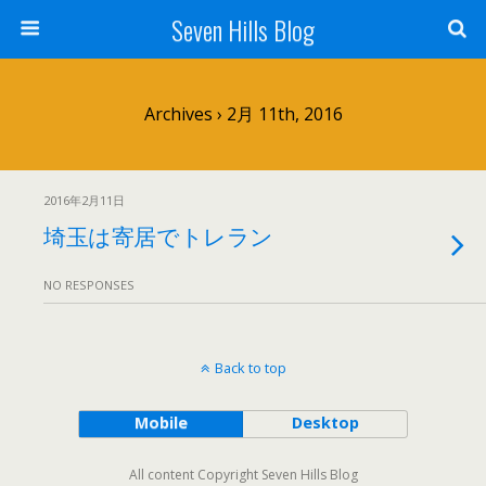
Seven Hills Blog
Archives › 2月 11th, 2016
2016年2月11日
埼玉は寄居でトレラン
NO RESPONSES
Back to top
Mobile
Desktop
All content Copyright Seven Hills Blog