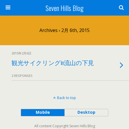
Seven Hills Blog
Archives › 2月 6th, 2015
2015年2月6日
観光サイクリングin流山の下見
2 RESPONSES
Back to top
Mobile
Desktop
All content Copyright Seven Hills Blog