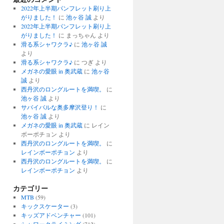
2022年上半期パンフレット刷り上
がりました！
に
池ヶ谷 誠
より
2022年上半期パンフレット刷り上
がりました！
に
まっちゃん
より
滑る系シャワクラ♪
に
池ヶ谷 誠
より
滑る系シャワクラ♪
に
つぎ
より
メガネの愛眼 in 奥武蔵
に
池ヶ谷
誠
より
西丹沢のロングルートを満喫。
に
池ヶ谷 誠
より
サバイバルな奥多摩沢登り！
に
池ヶ谷 誠
より
メガネの愛眼 in 奥武蔵
に
レイン
ボーポチョン
より
西丹沢のロングルートを満喫。
に
レインボーポチョン
より
西丹沢のロングルートを満喫。
に
レインボーポチョン
より
カテゴリー
MTB
(59)
キックスケーター
(3)
キッズアドベンチャー
(101)