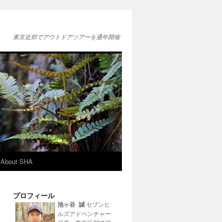
東京近郊でアウトドアツアーを通年開催
About SHA
プロフィール
池ヶ谷 誠
セブンヒ
ルズアドベンチャー