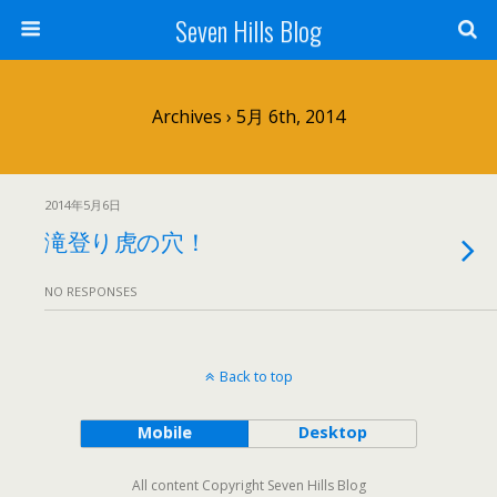
Seven Hills Blog
Archives › 5月 6th, 2014
2014年5月6日
滝登り虎の穴！
NO RESPONSES
Back to top
Mobile
Desktop
All content Copyright Seven Hills Blog