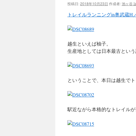
投稿日:
2018年10月23日
作成者:
池ヶ谷 
ツ
トレイルランニングin奥武蔵H
へ
ス
越生といえば柚子。
キ
生産地としては日本最古という
ッ
プ
ということで、本日は越生でト
駅近ながら本格的なトレイルが