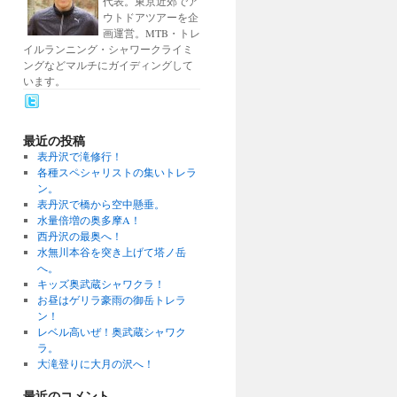
代表。東京近郊でア
ウトドアツアーを企
画運営。MTB・トレ
イルランニング・シャワークライミ
ングなどマルチにガイディングして
います。
最近の投稿
表丹沢で滝修行！
各種スペシャリストの集いトレラ
ン。
表丹沢で橋から空中懸垂。
水量倍増の奥多摩A！
西丹沢の最奥へ！
水無川本谷を突き上げて塔ノ岳
へ。
キッズ奥武蔵シャワクラ！
お昼はゲリラ豪雨の御岳トレラ
ン！
レベル高いぜ！奥武蔵シャワク
ラ。
大滝登りに大月の沢へ！
最近のコメント