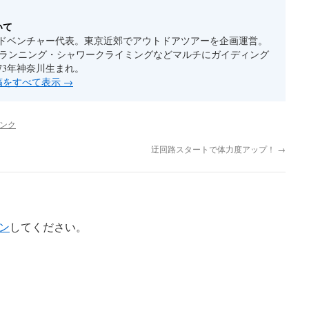
いて
ドベンチャー代表。東京近郊でアウトドアツアーを企画運営。
ルランニング・シャワークライミングなどマルチにガイディング
73年神奈川生まれ。
投稿をすべて表示
→
ンク
迂回路スタートで体力度アップ！
→
ン
してください。