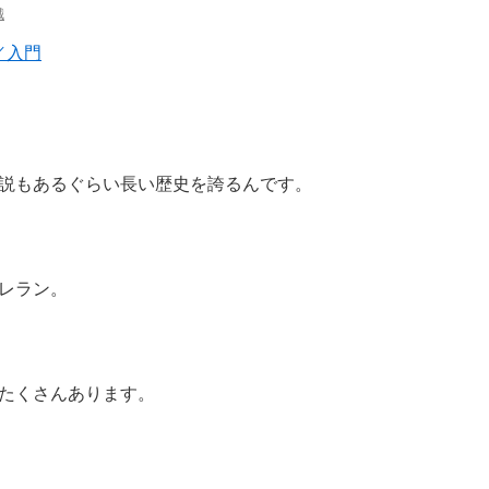
誠
／入門
説もあるぐらい長い歴史を誇るんです。
レラン。
たくさんあります。