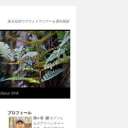
東京近郊でアウトドアツアーを通年開催
About SHA
プロフィール
池ヶ谷 誠
セブンヒ
ルズアドベンチャー