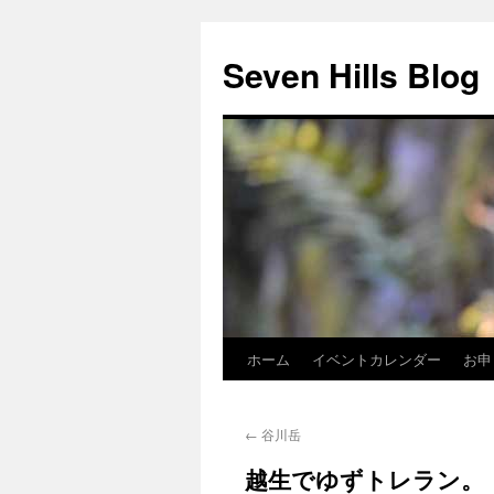
Seven Hills Blog
ホーム
イベントカレンダー
お申
コ
ン
←
谷川岳
テ
越生でゆずトレラン。
ン