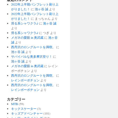
2022年上半期パンフレット刷り上
がりました！
に
池ヶ谷 誠
より
2022年上半期パンフレット刷り上
がりました！
に
まっちゃん
より
滑る系シャワクラ♪
に
池ヶ谷 誠
より
滑る系シャワクラ♪
に
つぎ
より
メガネの愛眼 in 奥武蔵
に
池ヶ谷
誠
より
西丹沢のロングルートを満喫。
に
池ヶ谷 誠
より
サバイバルな奥多摩沢登り！
に
池ヶ谷 誠
より
メガネの愛眼 in 奥武蔵
に
レイン
ボーポチョン
より
西丹沢のロングルートを満喫。
に
レインボーポチョン
より
西丹沢のロングルートを満喫。
に
レインボーポチョン
より
カテゴリー
MTB
(59)
キックスケーター
(3)
キッズアドベンチャー
(101)