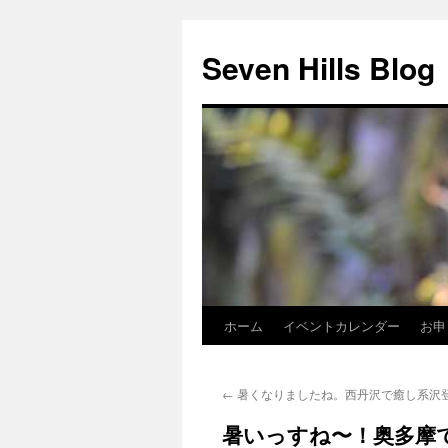
Seven Hills Blog
ホーム
イベントカレンダー
お申
コ
ン
←
暑くなりましたね。西丹沢で癒し系沢
テ
暑いっすね〜！奥多摩
ン