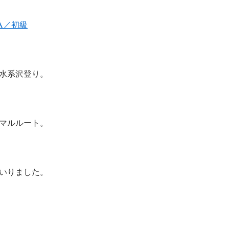
A／初級
水系沢登り。
マルルート。
いりました。