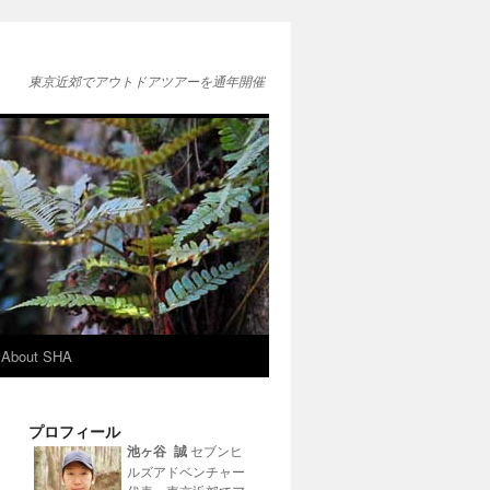
東京近郊でアウトドアツアーを通年開催
About SHA
プロフィール
池ヶ谷 誠
セブンヒ
ルズアドベンチャー