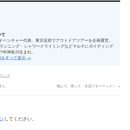
いて
ドベンチャー代表。東京近郊でアウトドアツアーを企画運営。
ルランニング・シャワークライミングなどマルチにガイディング
73年神奈川生まれ。
投稿をすべて表示
→
リンク
登り。
飛んで、滑って、水流アターーック！
→
ン
してください。