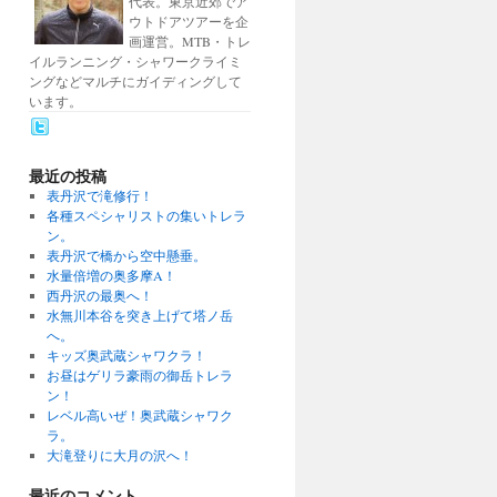
代表。東京近郊でア
ウトドアツアーを企
画運営。MTB・トレ
イルランニング・シャワークライミ
ングなどマルチにガイディングして
います。
最近の投稿
表丹沢で滝修行！
各種スペシャリストの集いトレラ
ン。
表丹沢で橋から空中懸垂。
水量倍増の奥多摩A！
西丹沢の最奥へ！
水無川本谷を突き上げて塔ノ岳
へ。
キッズ奥武蔵シャワクラ！
お昼はゲリラ豪雨の御岳トレラ
ン！
レベル高いぜ！奥武蔵シャワク
ラ。
大滝登りに大月の沢へ！
最近のコメント