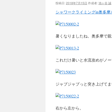
投稿日:
2018年7月15日
作成者:
池ヶ谷 誠
ツ
シャワークライミングin奥多摩
へ
ス
暑くなりましたね。奥多摩で親
キ
ッ
プ
これだけ暑いと水流攻めがノー
ジャブジャブっと突き上げてま
右から左から。