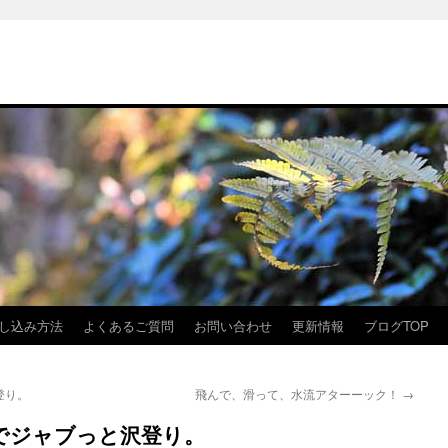
し込み方法
よくあるご質問
お問い合わせ
更新情報
ブログTOP
登り。
飛んで、滑って、水流アターーック！
→
でジャブっと沢登り。