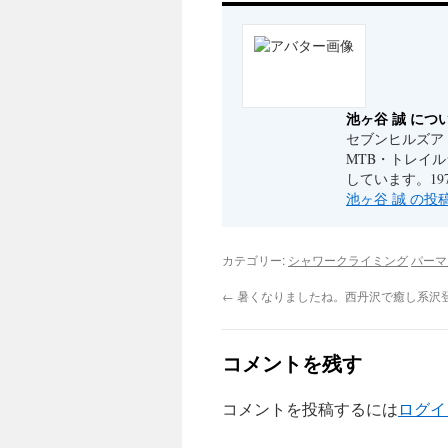
池ヶ谷 誠 につ
セブンヒルズア
MTB・トレイ
しています。19
池ヶ谷 誠 の
カテゴリー:
シャワークライミング
パーマ
←
暑くなりましたね。西丹沢で癒し系沢
コメントを残す
コメントを投稿するには
ログイ