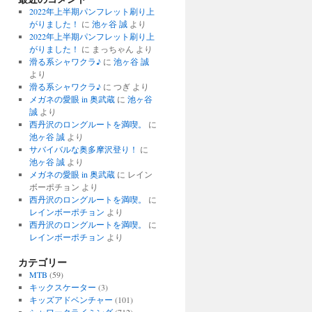
2022年上半期パンフレット刷り上
がりました！
に
池ヶ谷 誠
より
2022年上半期パンフレット刷り上
がりました！
に
まっちゃん
より
滑る系シャワクラ♪
に
池ヶ谷 誠
より
滑る系シャワクラ♪
に
つぎ
より
メガネの愛眼 in 奥武蔵
に
池ヶ谷
誠
より
西丹沢のロングルートを満喫。
に
池ヶ谷 誠
より
サバイバルな奥多摩沢登り！
に
池ヶ谷 誠
より
メガネの愛眼 in 奥武蔵
に
レイン
ボーポチョン
より
西丹沢のロングルートを満喫。
に
レインボーポチョン
より
西丹沢のロングルートを満喫。
に
レインボーポチョン
より
カテゴリー
MTB
(59)
キックスケーター
(3)
キッズアドベンチャー
(101)