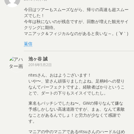
今日はツアーもスムーズながら、帰りの高速も超スムー
ズでした！
今年は秋にないのが残念ですが、回数が増えた観光サイ
クリングに期待。
マニアック＆フィジカルなのがあると良いな～。( ´∀｀)
返信
池ヶ谷 誠
2016年5月2日
ritesさん、おはようございます！
いや〜、皆さん頑張りましたよね。足柄峠への登り
なんてパーフェクトですよ。経験者ばかりというこ
とで、ダートの下りもスイスイでしたし。
東名もバッチシでしたね〜。GWの帰りなんて嫌な
予感しかしない高速道路ですが、まぁ、なんて素敵
なことがあるんでしょ！と労力が少なくて感謝で
す。
マニアの中のマニアであるritsuさんのハードルはめ