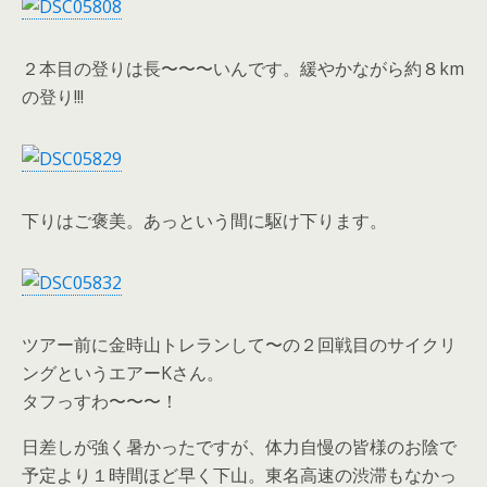
２本目の登りは長〜〜〜いんです。緩やかながら約８km
の登り!!!
下りはご褒美。あっという間に駆け下ります。
ツアー前に金時山トレランして〜の２回戦目のサイクリ
ングというエアーKさん。
タフっすわ〜〜〜！
日差しが強く暑かったですが、体力自慢の皆様のお陰で
予定より１時間ほど早く下山。東名高速の渋滞もなかっ