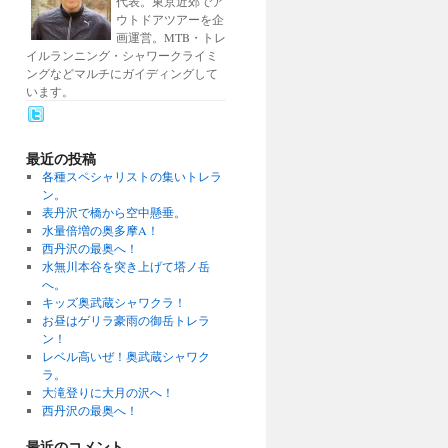
代表。東京近郊でア
ウトドアツアーを企
画運営。MTB・トレ
イルランニング・シャワークライミ
ングなどマルチにガイディングして
います。
最近の投稿
各種スペシャリストの集いトレラ
ン。
表丹沢で橋から空中懸垂。
水量倍増の奥多摩A！
西丹沢の最奥へ！
水無川本谷を突き上げて塔ノ岳
へ。
キッズ奥武蔵シャワクラ！
お昼はゲリラ豪雨の御岳トレラ
ン！
レベル高いぜ！奥武蔵シャワク
ラ。
大滝登りに大月の沢へ！
西丹沢の最奥へ！
最近のコメント