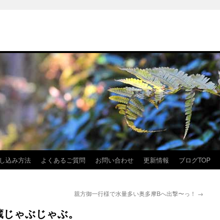
し込み方法
よくあるご質問
お問い合わせ
更新情報
ブログTOP
親方御一行様で水量多い奥多摩Bへ出撃〜っ！
→
蔵じゃぶじゃぶ。