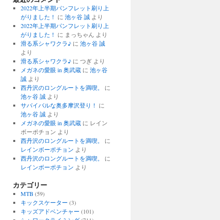
2022年上半期パンフレット刷り上
がりました！
に
池ヶ谷 誠
より
2022年上半期パンフレット刷り上
がりました！
に
まっちゃん
より
滑る系シャワクラ♪
に
池ヶ谷 誠
より
滑る系シャワクラ♪
に
つぎ
より
メガネの愛眼 in 奥武蔵
に
池ヶ谷
誠
より
西丹沢のロングルートを満喫。
に
池ヶ谷 誠
より
サバイバルな奥多摩沢登り！
に
池ヶ谷 誠
より
メガネの愛眼 in 奥武蔵
に
レイン
ボーポチョン
より
西丹沢のロングルートを満喫。
に
レインボーポチョン
より
西丹沢のロングルートを満喫。
に
レインボーポチョン
より
カテゴリー
MTB
(59)
キックスケーター
(3)
キッズアドベンチャー
(101)