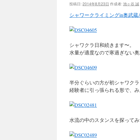
投稿日:
2014年8月23日
作成者:
池ヶ谷 誠
ツ
シャワークライミングin奥武蔵
へ
ス
シャワクラ日和続きます〜。
キ
水量が適度なので寒過ぎない奥
ッ
プ
半分ぐらいの方が初シャワクラ
経験者に引っ張られる形で、み
水流の中のスタンスを探ってみ