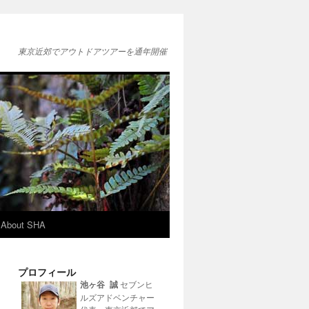
東京近郊でアウトドアツアーを通年開催
About SHA
プロフィール
池ヶ谷 誠
セブンヒ
ルズアドベンチャー