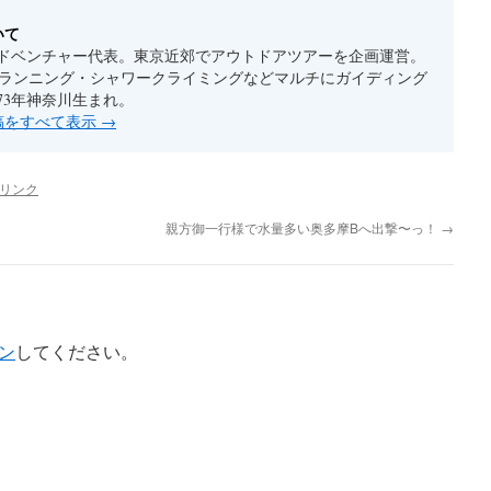
いて
ドベンチャー代表。東京近郊でアウトドアツアーを企画運営。
ルランニング・シャワークライミングなどマルチにガイディング
73年神奈川生まれ。
投稿をすべて表示
→
リンク
親方御一行様で水量多い奥多摩Bへ出撃〜っ！
→
ン
してください。