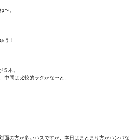
ね〜。
ゅう！
が５本。
。中間は比較的ラクかな〜と。
対面の方が多いハズですが、本日はまとまり方がハンパな