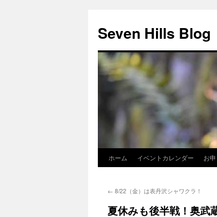
Seven Hills Blog
ホーム
イベントカレンダー
お申
コ
ン
←
8/22（金）は表丹沢シャワクラ！
テ
夏休みも後半戦！奥武
ン