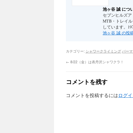
池ヶ谷 誠 につ
セブンヒルズア
MTB・トレイ
しています。19
池ヶ谷 誠 の
カテゴリー:
シャワークライミング
パーマ
←
8/22（金）は表丹沢シャワクラ！
コメントを残す
コメントを投稿するには
ログイ