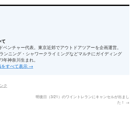
いて
ドベンチャー代表。東京近郊でアウトドアツアーを企画運営。
ルランニング・シャワークライミングなどマルチにガイディング
73年神奈川生まれ。
投稿をすべて表示
→
ンク
明後日（3/21）のワイントレランにキャンセルが出まし
た！
→