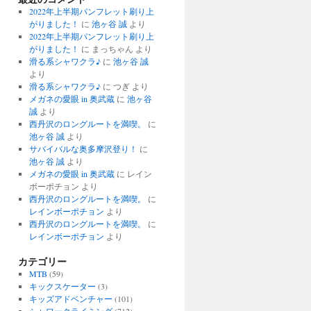
2022年上半期パンフレット刷り上
がりました！
に
池ヶ谷 誠
より
2022年上半期パンフレット刷り上
がりました！
に
まっちゃん
より
滑る系シャワクラ♪
に
池ヶ谷 誠
より
滑る系シャワクラ♪
に
つぎ
より
メガネの愛眼 in 奥武蔵
に
池ヶ谷
誠
より
西丹沢のロングルートを満喫。
に
池ヶ谷 誠
より
サバイバルな奥多摩沢登り！
に
池ヶ谷 誠
より
メガネの愛眼 in 奥武蔵
に
レイン
ボーポチョン
より
西丹沢のロングルートを満喫。
に
レインボーポチョン
より
西丹沢のロングルートを満喫。
に
レインボーポチョン
より
カテゴリー
MTB
(59)
キックスケーター
(3)
キッズアドベンチャー
(101)