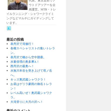
代表。東京近郊でア
ウトドアツアーを企
画運営。MTB・トレ
イルランニング・シャワークライミ
ングなどマルチにガイディングして
います。
最近の投稿
表丹沢で滝修行！
各種スペシャリストの集いトレラ
ン。
表丹沢で橋から空中懸垂。
水量倍増の奥多摩A！
西丹沢の最奥へ！
水無川本谷を突き上げて塔ノ岳
へ。
キッズ奥武蔵シャワクラ！
お昼はゲリラ豪雨の御岳トレラ
ン！
レベル高いぜ！奥武蔵シャワク
ラ。
大滝登りに大月の沢へ！
最近のコメント