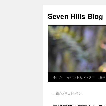
Seven Hills Blog
ホーム
イベントカレンダー
お申
コ
ン
←
雨の太平山トレラン！
テ
ン