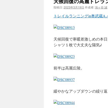
天候回復の高麗トレラ
ツ
投稿日:
2023年3月19日
作成者:
池ヶ谷 誠
トレイルランニングin奥武蔵A
へ
ス
キ
天候回復で寒暖差激しめの本日
ッ
シャツ１枚で大丈夫な陽気♪
プ
前半は高麗丘陵。
緩やかなアップダウンの繰り返