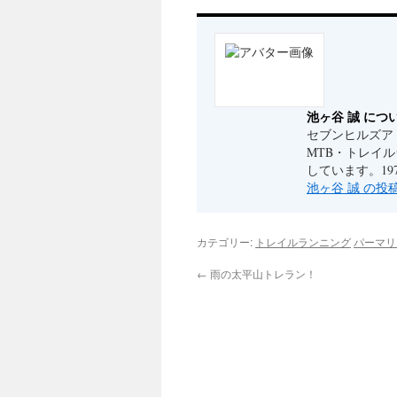
池ヶ谷 誠 につ
セブンヒルズア
MTB・トレイ
しています。19
池ヶ谷 誠 の
カテゴリー:
トレイルランニング
パーマリ
←
雨の太平山トレラン！