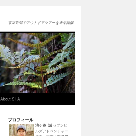
東京近郊でアウトドアツアーを通年開催
About SHA
プロフィール
池ヶ谷 誠
セブンヒ
ルズアドベンチャー