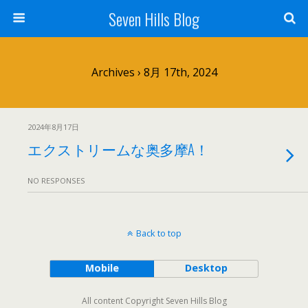
Seven Hills Blog
Archives › 8月 17th, 2024
2024年8月17日
エクストリームな奥多摩A！
NO RESPONSES
Back to top
Mobile
Desktop
All content Copyright Seven Hills Blog