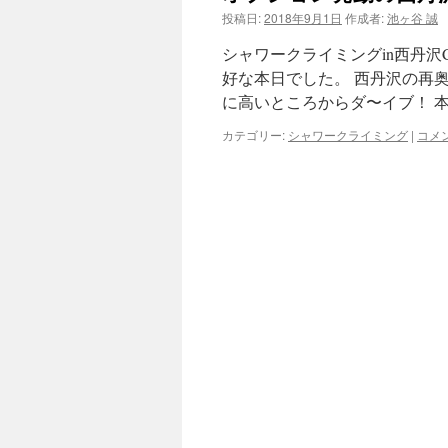
投稿日:
2018年9月1日
作成者:
池ヶ谷 誠
ツ
シャワークライミングin西丹
へ
好な本日でした。 西丹沢の再奥
に高いところからダ〜イブ！ 
ス
カテゴリー:
シャワークライミング
|
コメ
キ
ッ
プ