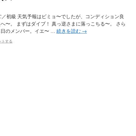
沢C／初級 天気予報はビミョ〜でしたが、コンディション良
へ〜。 まずはダイブ！ 真っ逆さまに落っこちる〜。 さら
本日のメンバー。イエ〜 …
続きを読む
→
ントする