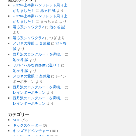
2022年上半期パンフレット刷り上
がりました！
に
池ヶ谷 誠
より
2022年上半期パンフレット刷り上
がりました！
に
まっちゃん
より
滑る系シャワクラ♪
に
池ヶ谷 誠
より
滑る系シャワクラ♪
に
つぎ
より
メガネの愛眼 in 奥武蔵
に
池ヶ谷
誠
より
西丹沢のロングルートを満喫。
に
池ヶ谷 誠
より
サバイバルな奥多摩沢登り！
に
池ヶ谷 誠
より
メガネの愛眼 in 奥武蔵
に
レイン
ボーポチョン
より
西丹沢のロングルートを満喫。
に
レインボーポチョン
より
西丹沢のロングルートを満喫。
に
レインボーポチョン
より
カテゴリー
MTB
(59)
キックスケーター
(3)
キッズアドベンチャー
(101)