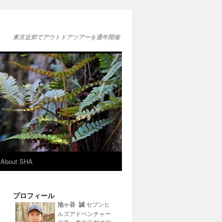
東京近郊でアウトドアツアーを通年開催
About SHA
プロフィール
池ヶ谷 誠
セブンヒ
ルズアドベンチャー