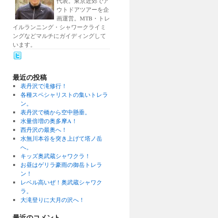
代表。東京近郊でア
ウトドアツアーを企
画運営。MTB・トレ
イルランニング・シャワークライミ
ングなどマルチにガイディングして
います。
最近の投稿
表丹沢で滝修行！
各種スペシャリストの集いトレラ
ン。
表丹沢で橋から空中懸垂。
水量倍増の奥多摩A！
西丹沢の最奥へ！
水無川本谷を突き上げて塔ノ岳
へ。
キッズ奥武蔵シャワクラ！
お昼はゲリラ豪雨の御岳トレラ
ン！
レベル高いぜ！奥武蔵シャワク
ラ。
大滝登りに大月の沢へ！
最近のコメント