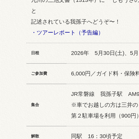
九州の三池文書（1313年）に 「しもうさ
と
記述されている我孫子へどうぞ〜！
・ツアーレポート（予告編）
2026年 5月30日(土)、5月
日程
6,000円／ガイド料・保
ご参加費
JR常磐線 我孫子駅 AM9
※車でお越しの方は三井の
集合
第２駐車場を利用（900円
同駅 16：30頃予定
解散