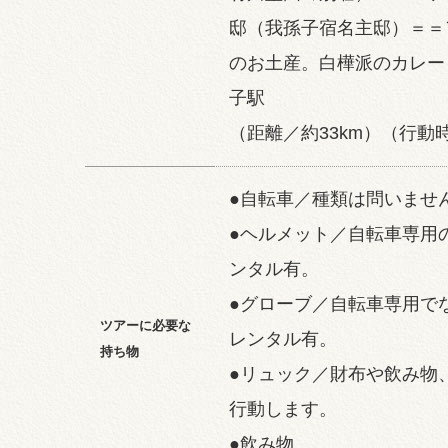
邸（我孫子宿名主邸）＝＝
のお土産。白樺派のカレー
子駅
（距離／約33km）（行動
●自転車／種類は問いませ
●ヘルメット／自転車専用
ンタル有。
●グローブ／自転車専用で
ツアーに必要な
レンタル有。
持ち物
●リュック／財布や飲み物
行動します。
●飲み物