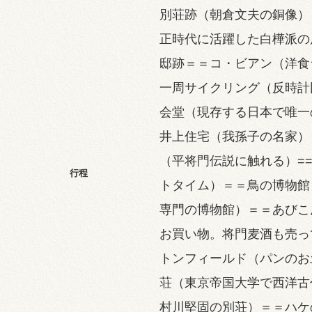
別荘跡（朝倉文夫の銅像）
正時代に活躍した白樺派の
邸跡＝＝コ・ビアン（洋食
一周サイクリング（反時計
会堂（現存する日本で唯一
井上住宅（我孫子の名家）
（平将門伝説に触れる）==nu
行程
トタイム）＝＝鳥の博物館
専門の博物館）＝＝あびこ
お買い物。将門麦酒も売っ
トンフィールド（パンのお
荘（東京帝国大学で西洋古
村川堅固の別荘）＝＝ハケ