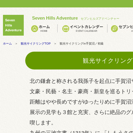
Seven Hills Adventure
セブンヒルズアドベンチャー
ホーム
＞
観光サイクリングTOP
＞ 観光サイクリングin手賀沼／初級
観光サイクリング
北の鎌倉と称される我孫子を起点に手賀沼
文豪・民藝・名主・豪商・新皇を巡るトリ
距離はやや長めですがゆったりめに手賀沼
展示の見学も３館と充実、さらに絶品のグ
喫します。