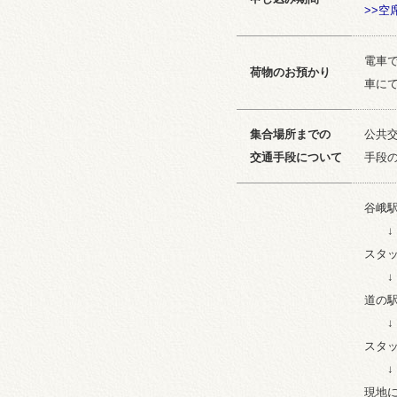
>>
電車
荷物のお預かり
車に
集合場所までの
公共
交通手段について
手段
谷峨駅
↓
スタ
↓
道の駅
↓
スタ
↓
現地