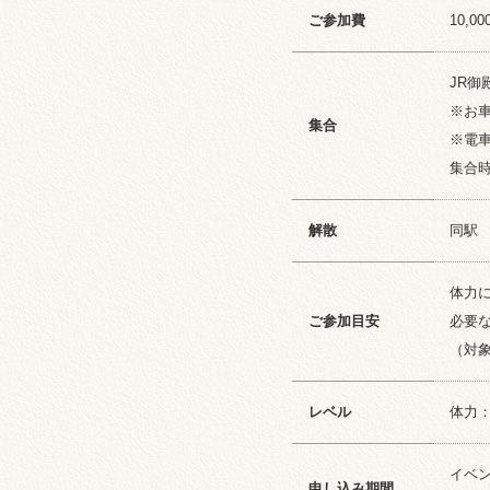
ご参加費
10,
JR御
※お
集合
※電
集合
解散
同駅 
体力
ご参加目安
必要
（対
レベル
体力
イベ
申し込み期間