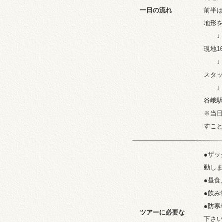
一日の流れ
前半
地形
↓
現地1
↓
スタ
↓
谷峨駅
※当
すこ
●ザ
動し
●昼
●飲み
●防
ツアーに必要な
下さ