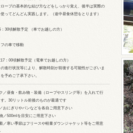
はロープの基本的な結び方などをしっかり覚え、後半は実際の
を使ってどんどん実践します。（途中昼食休憩をとります）
6：30頃解散予定 （車でお越しの方）
ッフの車で移動
17：00頃解散予定（電車でお越しの方）
日の進行状況等により、解散時刻が前後する可能性がございま
とを予めご了承下さい。
ック／昼食・飲み物・装備（ロープやスリング等）を入れて行
ます。30リットル前後のものが最適です
食／おにぎりやパンなどを各自ご用意下さい
物／500mlを目安にご用意下さい
寒着／寒い季節はフリースや軽量ダウンジャケット等をご用意
い