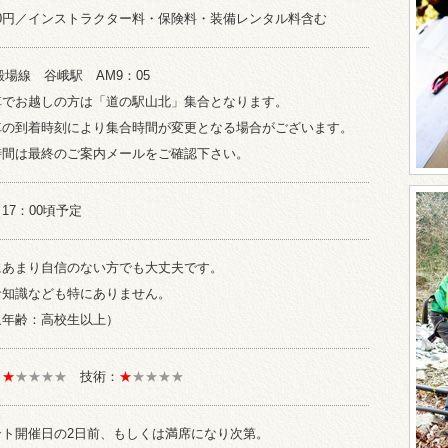
000円／インストラクター料・保険料・装備レンタル料含む
殿場線 谷峨駅 AM9：05
車でお越しの方は「道の駅山北」集合となります。
車の到着時刻により集合時間が変更となる場合がございます。
時間は最終のご案内メールをご確認下さい。
17：00頃予定
にあまり自信のない方でも大丈夫です。
な知識なども特にありません。
象年齢：高校生以上）
：
★
★★★★
技術：
★
★★★★
ント開催日の2日前、もしくは満席になり次第。