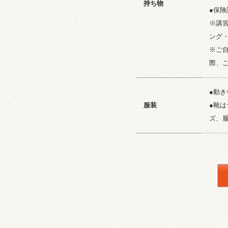
持ち物
●保険
※講
ング
※ご
際、
●動
服装
●靴
ズ、