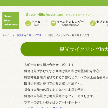
Seven Hills Adventure
セブンヒルズアドベンチャー
ホーム
＞
観光サイクリングTOP
＞ 観光サイクリングin大船＆鎌倉／入門
観光サイクリングin
大船と鎌倉を組み合わせて巡ります。
鎌倉は見所多数ですが今回は長谷寺と御霊神社を中心に、
御霊神社界隈の名物である力餅などグルメのお土産も盛り
田谷の洞窟と長谷寺の弁天窟も見所です。
昼食は大船の名店である九つ井本店を予定。
鎌倉権五郎景政と梶原景時にもフォーカスします。
ツアーの詳しい様子はツアーレポートへ！