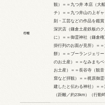
観）＝＝九つ井 本店（大
チ）＝＝九つ井山の上ギャ
刻・工芸などの作品を鑑賞
深沢店（鎌倉土産鉄板のク
行程
に）＝＝御霊神社（鎌倉権
掛行列のお面が見所）＝＝
餅）＝＝ブーランジェリー
のお土産）＝＝なみまちベ
お土産）＝＝長谷寺（観音
窟など拝観）＝＝梶原御霊
建したと伝わる神社）＝＝
（距離／約23km）（行動