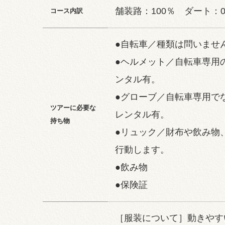
舗装路：100％ ダート：
コース内訳
●自転車／種類は問いませ
●ヘルメット／自転車専用
ンタル有。
●グローブ／自転車専用で
ツアーに必要な
レンタル有。
持ち物
●リュック／財布や飲み物
行動します。
●飲み物
●保険証
［服装について］動きやす