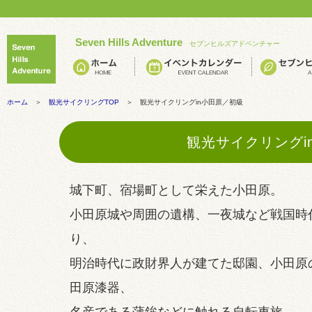
Seven Hills Adventure
セブンヒルズアドベンチャー
ホーム
＞
観光サイクリングTOP
＞ 観光サイクリングin小田原／初級
観光サイクリングi
城下町、宿場町として栄えた小田原。
小田原城や周囲の遺構、一夜城など戦国時
り、
明治時代に政財界人が建てた邸園、小田原
田原漆器、