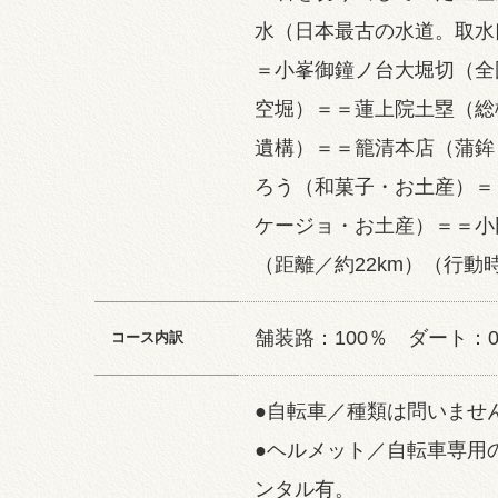
水（日本最古の水道。取水
＝小峯御鐘ノ台大堀切（全
空堀）＝＝蓮上院土塁（総
遺構）＝＝籠清本店（蒲鉾
ろう（和菓子・お土産）＝
ケージョ・お土産）＝＝小
（距離／約22km）（行動
舗装路：100％ ダート：
コース内訳
●自転車／種類は問いませ
●ヘルメット／自転車専用
ンタル有。