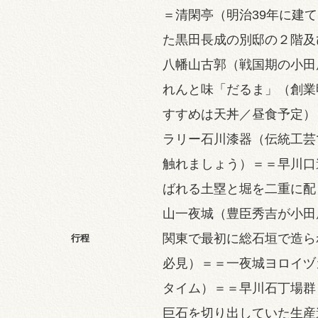
＝清閑亭（明治39年に建
た黒田長成の別邸の２階及
八幡山古郭（戦国期の小田
れんと味「だるま」（創業
すすめは天丼／昼食予定）
ラリー石川漆器（伝統工芸
触れましょう）＝＝早川口
ばれる土塁と堀を二重に配
山一夜城（豊臣秀吉が小田
関東で最初に総石垣で造ら
行程
必見）＝＝一夜城ヨロイヅ
タイム）＝＝早川石丁場群
巨石を切り出していた生産