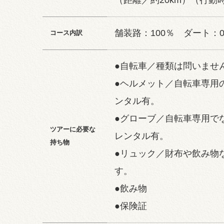
（距離／約20km）（行動
舗装路：100％ ダート：
コース内訳
●自転車／種類は問いませ
●ヘルメット／自転車専用
ンタル有。
●グローブ／自転車専用で
ツアーに必要な
レンタル有。
持ち物
●リュック／財布や飲み物
す。
●飲み物
●保険証