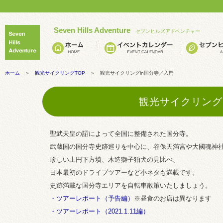
Seven Hills Adventure
セブンヒルズアドベンチャー
ホーム
＞
観光サイクリングTOP
＞ 観光サイクリングin国分寺／入門
観光サイクリング
聖武天皇の詔によって全国に整備された国分寺。
武蔵国の国分寺史跡巡りを中心に、谷保天満宮や大國魂神
珍しい上円下方墳、木造獅子狛犬の見比べ、
日本最初のドライブツアーなど小ネタも満載です。
史跡満載な国分寺エリアを自転車散策いたしましょう。
・ツアーレポート（予告編）
※昼食のお店は異なります
・ツアーレポート（2021.1.11編）