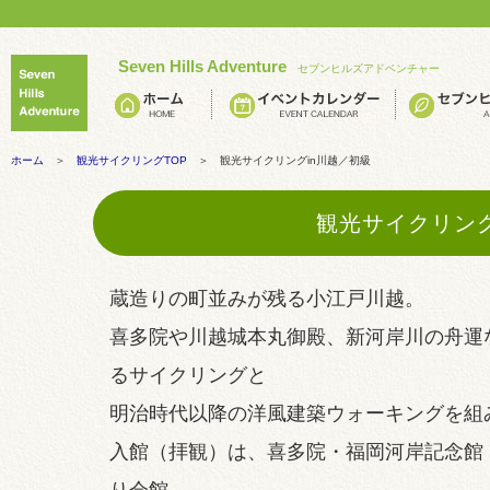
Seven Hills Adventure
セブンヒルズアドベンチャー
ホーム
＞
観光サイクリングTOP
＞ 観光サイクリングin川越／初級
観光サイクリング
蔵造りの町並みが残る小江戸川越。
喜多院や川越城本丸御殿、新河岸川の舟運
るサイクリングと
明治時代以降の洋風建築ウォーキングを組
入館（拝観）は、喜多院・福岡河岸記念館