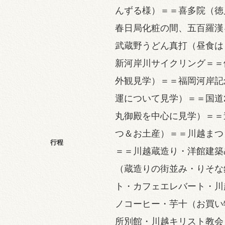
んずる様）＝＝喜多院（徳
春日局化粧の間、五百羅漢
武蔵野うどん真打（昼食は
新河岸川サイクリング＝＝
外観見学）＝＝福岡河岸記
運について見学）＝＝国道
丸御殿を中心に見学）＝＝
つ＆お土産）＝＝川越まつ
行程
＝＝川越蔵造り・洋館建築
（蔵造りの街並み・りそな
ト・カフェエレバート・川
ノコーヒー・芋十（お買い
所別館・川越キリスト教会