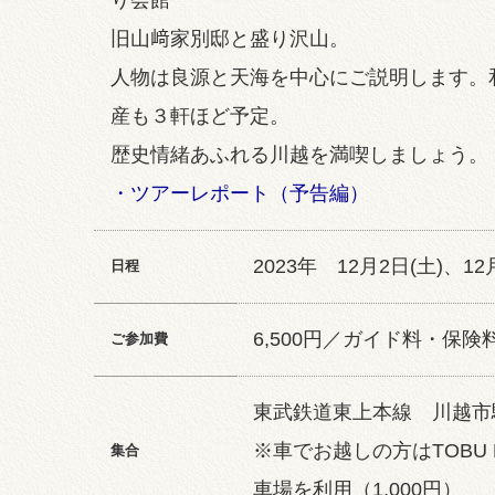
り会館
旧山﨑家別邸と盛り沢山。
人物は良源と天海を中心にご説明します。
産も３軒ほど予定。
歴史情緒あふれる川越を満喫しましょう。
・ツアーレポート（予告編）
2023年 12月2日(土)、12
日程
6,500円／ガイド料・保
ご参加費
東武鉄道東上本線 川越市駅
※車でお越しの方はTOBU 
集合
車場を利用（1,000円）