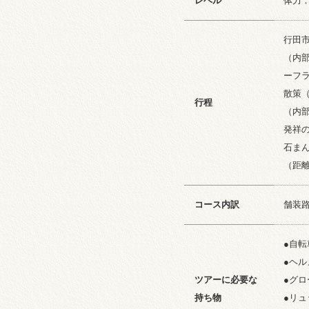
レベル
体力
行田
（内
ーフ
散策
行程
（内
発祥
石ま
（距離
コース内訳
舗装路
●自
●ヘ
ツアーに必要な
●グ
持ち物
●リ