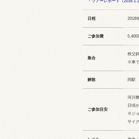
・ツアーレポート（2016.1.
日程
2018
ご参加費
5,4
秩父鉄
集合
※車
解散
同駅 
河川
日頃
ご参加目安
※ジ
サイ