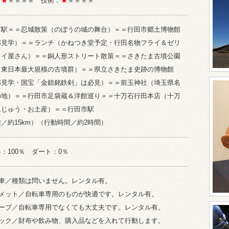
：
★
★★★★
技術：
★
★★★★
市駅＝＝忍城散策（のぼうの城の舞台）＝＝行田市郷土博物館
部見学）＝＝ランチ（かねつき堂予定・行田名物フライ＆ゼリ
ライ屋さん）＝＝銅人形ストリート散策＝＝さきたま古墳公園
（東日本最大規模の古墳群）＝＝県立さきたま史跡の博物館
部見学・国宝「金錯銘鉄剣」は必見）＝＝前玉神社（埼玉県名
の地）＝＝行田市足袋蔵＆洋館巡り＝＝十万石行田本店（十万
んじゅう・お土産）＝＝行田市駅
／約15km）（行動時間／約2時間）
：100％ ダート：0％
転車／種類は問いません。レンタル有。
ルメット／自転車専用のものが快適です。レンタル有。
ローブ／自転車専用でなくても大丈夫です。レンタル有。
ュック／財布や飲み物、購入品などを入れて行動します。