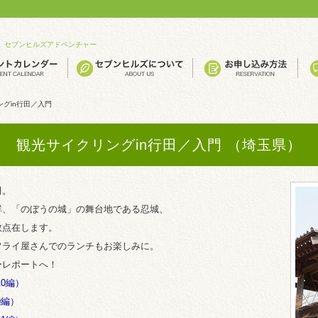
セブンヒルズアドベンチャー
グin行田／入門
観光サイクリングin行田／入門 （埼玉県）
田。
群、「のぼうの城」の舞台地である忍城、
数点在します。
フライ屋さんでのランチもお楽しみに。
ーレポートへ！
10編）
9編）