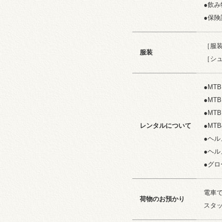
●飲み
●保険
［服
服装
［シ
●MT
●MT
●MT
レンタルについて
●MTB
●ヘル
●ヘル
●グロ
電車
荷物のお預かり
スタ