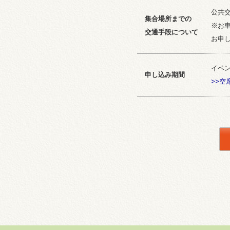
公共
集合場所までの
※お
交通手段について
お申
イベ
申し込み期間
>>